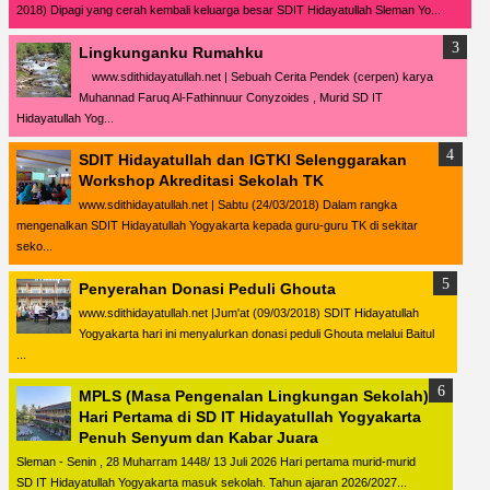
2018) Dipagi yang cerah kembali keluarga besar SDIT Hidayatullah Sleman Yo...
Lingkunganku Rumahku
www.sdithidayatullah.net | Sebuah Cerita Pendek (cerpen) karya
Muhannad Faruq Al-Fathinnuur Conyzoides , Murid SD IT
Hidayatullah Yog...
SDIT Hidayatullah dan IGTKI Selenggarakan
Workshop Akreditasi Sekolah TK
www.sdithidayatullah.net | Sabtu (24/03/2018) Dalam rangka
mengenalkan SDIT Hidayatullah Yogyakarta kepada guru-guru TK di sekitar
seko...
Penyerahan Donasi Peduli Ghouta
www.sdithidayatullah.net |Jum'at (09/03/2018) SDIT Hidayatullah
Yogyakarta hari ini menyalurkan donasi peduli Ghouta melalui Baitul
...
MPLS (Masa Pengenalan Lingkungan Sekolah)
Hari Pertama di SD IT Hidayatullah Yogyakarta
Penuh Senyum dan Kabar Juara
Sleman - Senin , 28 Muharram 1448/ 13 Juli 2026 Hari pertama murid-murid
SD IT Hidayatullah Yogyakarta masuk sekolah. Tahun ajaran 2026/2027...