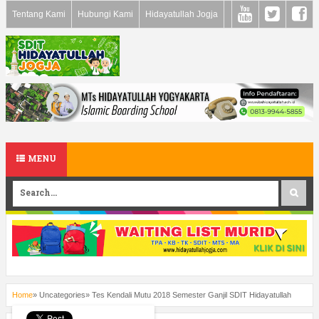
Tentang Kami
Hubungi Kami
Hidayatullah Jogja
MENU
Home
»
Uncategories
»
Tes Kendali Mutu 2018 Semester Ganjil SDIT Hidayatullah