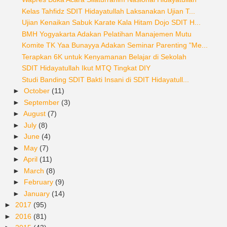
Kelas Tahfidz SDIT Hidayatullah Laksanakan Ujian T...
Ujian Kenaikan Sabuk Karate Kala Hitam Dojo SDIT H...
BMH Yogyakarta Adakan Pelatihan Manajemen Mutu
Komite TK Yaa Bunayya Adakan Seminar Parenting "Me...
Terapkan 6K untuk Kenyamanan Belajar di Sekolah
SDIT Hidayatullah Ikut MTQ Tingkat DIY
Studi Banding SDIT Bakti Insani di SDIT Hidayatull...
►
October
(11)
►
September
(3)
►
August
(7)
►
July
(8)
►
June
(4)
►
May
(7)
►
April
(11)
►
March
(8)
►
February
(9)
►
January
(14)
►
2017
(95)
►
2016
(81)