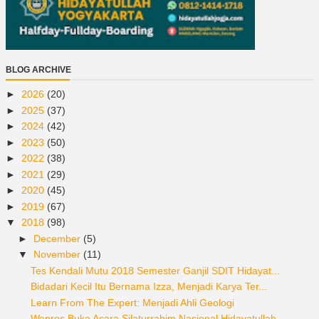
BLOG ARCHIVE
►
2026
(20)
►
2025
(37)
►
2024
(42)
►
2023
(50)
►
2022
(38)
►
2021
(29)
►
2020
(45)
►
2019
(67)
▼
2018
(98)
►
December
(5)
▼
November
(11)
Tes Kendali Mutu 2018 Semester Ganjil SDIT Hidayat...
Bidadari Kecil Itu Bernama Izza, Menjadi Karya Ter...
Learn From The Expert: Menjadi Ahli Geologi
Wapres Buka Acara Silaturrahim Nasional Hidayatullah