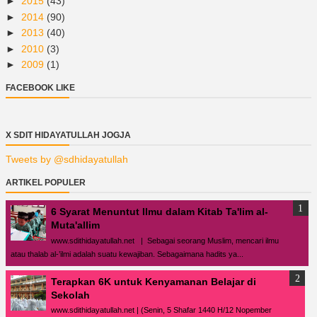
►
2015
(43)
►
2014
(90)
►
2013
(40)
►
2010
(3)
►
2009
(1)
FACEBOOK LIKE
X SDIT HIDAYATULLAH JOGJA
Tweets by @sdhidayatullah
ARTIKEL POPULER
6 Syarat Menuntut Ilmu dalam Kitab Ta'lim al-
Muta'allim
www.sdithidayatullah.net | Sebagai seorang Muslim, mencari ilmu
atau thalab al-’ilmi adalah suatu kewajiban. Sebagaimana hadits ya...
Terapkan 6K untuk Kenyamanan Belajar di
Sekolah
www.sdithidayatullah.net | (Senin, 5 Shafar 1440 H/12 Nopember