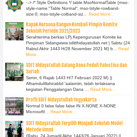
--> /* Style Definitions */ table.MsoNormalTable {mso-
style-name:"Table Normal"; mso-tstyle-rowband-
size:0; mso-tstyle-colband-siz…
Read More...
Bapak Hersona Bangun Kembali Pimpin Komite
Sekolah Periode 2021/2023
Serahterima berkas LPj Kepengurusan Komite ke
Pimpinan Sidangwww.sditthidayatullah.net | Sabtu (24
Rabiul Akhir 1443 H/28 November 2021 M) b…
Read
More...
SDIT Hidayatullah Galang Dana Peduli Palestina dan
Suriah
Senin, 6 Rajab 1443 H/7 Februari 2022 M) ||
Alhamdulillahirabbil 'aalamiin, telah terlaksana
kegiatan Penggalangan Dana …
Read More...
Profil SDIT Hidayatullah Yogyakarta
Normal 0 false false false IN X-NONE X-NONE
MicrosoftI…
Read More...
SDIT Hidayatullah Terpilih Menjadi Sekolah Model
Metode Ummi
(Rabu, 24 Jumadil Akhir 1443/26 Januari 2022) ||