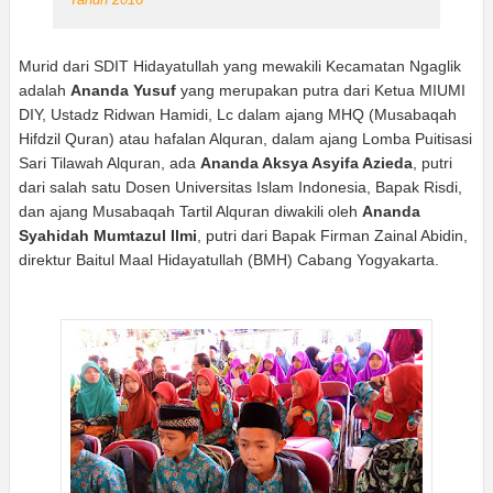
Murid dari SDIT Hidayatullah yang mewakili Kecamatan Ngaglik
adalah
Ananda Yusuf
yang merupakan putra dari Ketua MIUMI
DIY, Ustadz Ridwan Hamidi, Lc dalam ajang MHQ (Musabaqah
Hifdzil Quran) atau hafalan Alquran, dalam ajang Lomba Puitisasi
Sari Tilawah Alquran, ada
Ananda Aksya Asyifa Azieda
, putri
dari salah satu Dosen Universitas Islam Indonesia, Bapak Risdi,
dan ajang Musabaqah Tartil Alquran diwakili oleh
Ananda
Syahidah Mumtazul Ilmi
, putri dari Bapak Firman Zainal Abidin,
direktur Baitul Maal Hidayatullah (BMH) Cabang Yogyakarta.