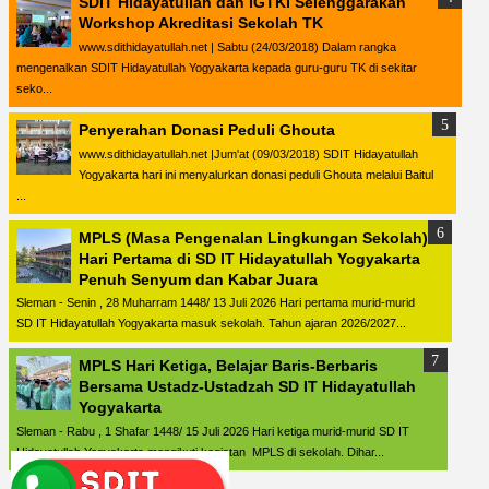
SDIT Hidayatullah dan IGTKI Selenggarakan
Workshop Akreditasi Sekolah TK
www.sdithidayatullah.net | Sabtu (24/03/2018) Dalam rangka
mengenalkan SDIT Hidayatullah Yogyakarta kepada guru-guru TK di sekitar
seko...
Penyerahan Donasi Peduli Ghouta
www.sdithidayatullah.net |Jum'at (09/03/2018) SDIT Hidayatullah
Yogyakarta hari ini menyalurkan donasi peduli Ghouta melalui Baitul
...
MPLS (Masa Pengenalan Lingkungan Sekolah)
Hari Pertama di SD IT Hidayatullah Yogyakarta
Penuh Senyum dan Kabar Juara
Sleman - Senin , 28 Muharram 1448/ 13 Juli 2026 Hari pertama murid-murid
SD IT Hidayatullah Yogyakarta masuk sekolah. Tahun ajaran 2026/2027...
MPLS Hari Ketiga, Belajar Baris-Berbaris
Bersama Ustadz-Ustadzah SD IT Hidayatullah
Yogyakarta
Sleman - Rabu , 1 Shafar 1448/ 15 Juli 2026 Hari ketiga murid-murid SD IT
Hidayatullah Yogyakarta mengikuti kegiatan MPLS di sekolah. Dihar...