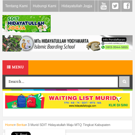
Tentang Kami
Hubungi Kami
Hidayatullah Jogja
MENU
Home
»
Berita
»
3 Murid SDIT Hidayatullah Maju MTQ Tingkat Kabupaten