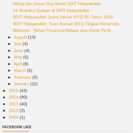
Hiking dan Susur Goa Murid SDIT Hidayatullah
24 Shahibul Qurban di SDIT Hidayatullah
SDIT Hidayatullah Juara Umum MTQ SD Tahun 2016
SDIT Hidayatullah, Tuan Rumah MTQ Tingkat Kecamata...
Wakasek : Tahan Payahnya Belajar atau Kelak Perih ...
►
August
(13)
►
July
(4)
►
June
(4)
►
May
(6)
►
April
(8)
►
March
(5)
►
February
(5)
►
January
(11)
►
2015
(43)
►
2014
(90)
►
2013
(40)
►
2010
(3)
►
2009
(1)
FACEBOOK LIKE