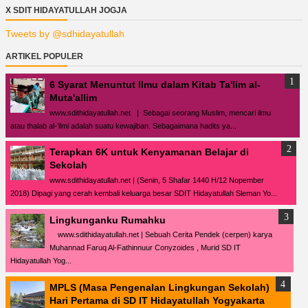
X SDIT HIDAYATULLAH JOGJA
Tweets by @sdhidayatullah
ARTIKEL POPULER
6 Syarat Menuntut Ilmu dalam Kitab Ta'lim al-
Muta'allim
www.sdithidayatullah.net | Sebagai seorang Muslim, mencari ilmu
atau thalab al-’ilmi adalah suatu kewajiban. Sebagaimana hadits ya...
Terapkan 6K untuk Kenyamanan Belajar di
Sekolah
www.sdithidayatullah.net | (Senin, 5 Shafar 1440 H/12 Nopember
2018) Dipagi yang cerah kembali keluarga besar SDIT Hidayatullah Sleman Yo...
Lingkunganku Rumahku
www.sdithidayatullah.net | Sebuah Cerita Pendek (cerpen) karya
Muhannad Faruq Al-Fathinnuur Conyzoides , Murid SD IT
Hidayatullah Yog...
MPLS (Masa Pengenalan Lingkungan Sekolah)
Hari Pertama di SD IT Hidayatullah Yogyakarta