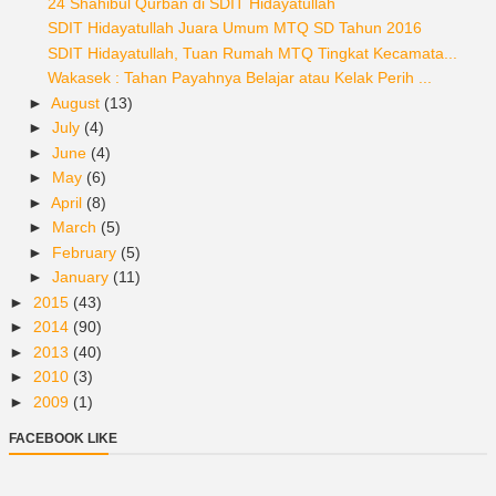
24 Shahibul Qurban di SDIT Hidayatullah
SDIT Hidayatullah Juara Umum MTQ SD Tahun 2016
SDIT Hidayatullah, Tuan Rumah MTQ Tingkat Kecamata...
Wakasek : Tahan Payahnya Belajar atau Kelak Perih ...
►
August
(13)
►
July
(4)
►
June
(4)
►
May
(6)
►
April
(8)
►
March
(5)
►
February
(5)
►
January
(11)
►
2015
(43)
►
2014
(90)
►
2013
(40)
►
2010
(3)
►
2009
(1)
FACEBOOK LIKE