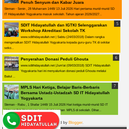
Penuh Senyum dan Kabar Juara
Sleman - Senin , 28 Muharram 1448/ 13 Juli 2026 Hari pertama murid-murid SD
IT Hidayatullah Yogyakarta masuk sekolah. Tahun ajaran 2026/2027...
SDIT Hidayatullah dan IGTKI Selenggarakan
Workshop Akreditasi Sekolah TK
www.sdithidayatullah.net | Sabtu (24/03/2018) Dalam rangka
mengenalkan SDIT Hidayatullah Yogyakarta kepada guru-guru TK di sekitar
seko...
Penyerahan Donasi Peduli Ghouta
www.sdithidayatullah.net |Jum'at (09/03/2018) SDIT Hidayatullah
Yogyakarta hari ini menyalurkan donasi peduli Ghouta melalui
Baitul ...
MPLS Hari Ketiga, Belajar Baris-Berbaris
Bersama Ustadz-Ustadzah SD IT Hidayatullah
Yogyakarta
Sleman - Rabu , 1 Shafar 1448/ 15 Juli 2026 Hari ketiga murid-murid SD IT
Hidayatullah Yogyakarta mengikuti kegiatan MPLS di sekolah. Dihar...
Powered by
Blogger
.