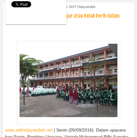
Monday, September 5, 2016
Kabar SDIT Hidayatullah
Wakasek : Tahan Payahnya Belajar atau Kelak Perih dalam
Kebodohan
www.sdithidayatullah.net
| Senin (05/09/2016). Dalam upacara
hari Senin, Pembina Upacara, Ustadz Muhammad Rifki Saputra,