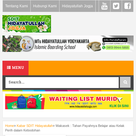
Tentang Kami
Hubungi Kami
Hidayatullah Jogja
MENU
Home
»
Kabar SDIT Hidayatullah
»
Wakasek : Tahan Payahnya Belajar atau Kelak
Perih dalam Kebodohan