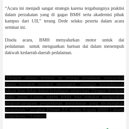
“Acara ini menjadi sangat strategis karena tergabungnya praktisi
dalam perzakatan yang di gagas BMH serta akademisi pihak
kampus dari UII,” terang Dede selaku peserta dalam acara
seminar ini.
Disela acara, BMH menyalurkan motor untuk dai
pedalaman untuk menguatkan barisan dai dalam menempuh
dakwah kedaerah-daerah pedalaman.
“Dengan adanya seminar ini semoga kesadaran masyarakat
dalam berzakat semakin meningkat, sehingga kesejahteraan
rakyat kian dekat dalam kehidupan sehari-hari. Dengan demikian
maka peran Laznas seperti BMH bisa semakin menguatkan
program-program pengentasan kemiskinan yang dicanangkan
pemerintah,” pungkas Firman ZA selaku Kepala BMH Cabang
Yogyakarta.*/Emthorif