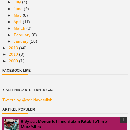
►
July
(4)
►
June
(9)
►
May
(8)
►
April
(11)
►
March
(3)
►
February
(8)
►
January
(18)
►
2013
(40)
►
2010
(3)
►
2009
(1)
FACEBOOK LIKE
X SDIT HIDAYATULLAH JOGJA
Tweets by @sdhidayatullah
ARTIKEL POPULER
6 Syarat Menuntut Ilmu dalam Kitab Ta'lim al-
Muta'allim