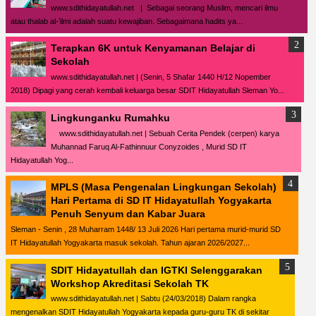
www.sdithidayatullah.net | Sebagai seorang Muslim, mencari ilmu
atau thalab al-’ilmi adalah suatu kewajiban. Sebagaimana hadits ya...
Terapkan 6K untuk Kenyamanan Belajar di
Sekolah
www.sdithidayatullah.net | (Senin, 5 Shafar 1440 H/12 Nopember
2018) Dipagi yang cerah kembali keluarga besar SDIT Hidayatullah Sleman Yo...
Lingkunganku Rumahku
www.sdithidayatullah.net | Sebuah Cerita Pendek (cerpen) karya
Muhannad Faruq Al-Fathinnuur Conyzoides , Murid SD IT
Hidayatullah Yog...
MPLS (Masa Pengenalan Lingkungan Sekolah)
Hari Pertama di SD IT Hidayatullah Yogyakarta
Penuh Senyum dan Kabar Juara
Sleman - Senin , 28 Muharram 1448/ 13 Juli 2026 Hari pertama murid-murid SD
IT Hidayatullah Yogyakarta masuk sekolah. Tahun ajaran 2026/2027...
SDIT Hidayatullah dan IGTKI Selenggarakan
Workshop Akreditasi Sekolah TK
www.sdithidayatullah.net | Sabtu (24/03/2018) Dalam rangka
mengenalkan SDIT Hidayatullah Yogyakarta kepada guru-guru TK di sekitar