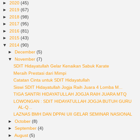
►
2020
(45)
►
2019
(67)
►
2018
(98)
►
2017
(95)
►
2016
(81)
►
2015
(43)
▼
2014
(90)
►
December
(5)
▼
November
(7)
SDIT Hidayatullah Gelar Kenaikan Sabuk Karate
Meraih Prestasi dari Mimpi
Catatan Cinta untuk SDIT Hidayatullah
Siswi SDIT Hidayatullah Jogja Raih Juara 4 Lomba M...
TIGA SANTRI HIDAYATULLAH JOGJA RAIH JUARA MTQ
LOWONGAN : SDIT HIDAYATULLAH JOGJA BUTUH GURU
AL-Q...
LAZNAS BMH DAN DPPAI UII GELAR SEMINAR NASIONAL
►
October
(8)
►
September
(4)
►
August
(5)