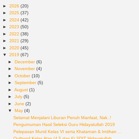
►
2026
(20)
►
2025
(37)
►
2024
(42)
►
2023
(50)
►
2022
(38)
►
2021
(29)
►
2020
(45)
▼
2019
(67)
►
December
(6)
►
November
(4)
►
October
(10)
►
September
(5)
►
August
(1)
►
July
(5)
►
June
(2)
▼
May
(4)
Selamat Menjalani Liburan Penuh Manfaat, Nak..!
Pengumuman Hasil Seleksi Guru Hidayatullah 2019
Pelepasan Murid Kelas VI serta Khataman & Imtihan ...
Outbond Kelas Atas (4,5 dan 6) SDIT Hidayatullah