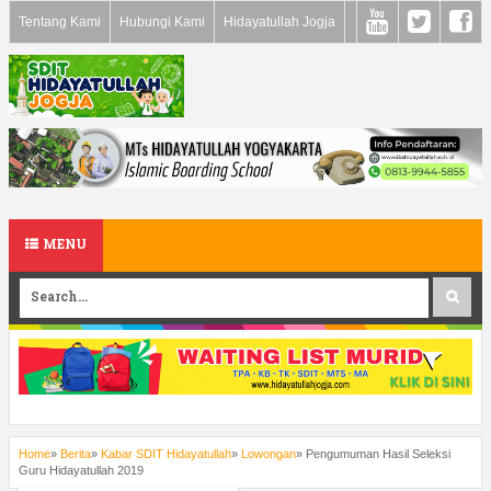
Tentang Kami
Hubungi Kami
Hidayatullah Jogja
MENU
Home
»
Berita
»
Kabar SDIT Hidayatullah
»
Lowongan
»
Pengumuman Hasil Seleksi
Guru Hidayatullah 2019