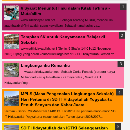
6 Syarat Menuntut Ilmu dalam Kitab Ta'lim al-
Muta'allim
www.sdithidayatullah.net | Sebagai seorang Muslim, mencari ilmu
atau thalab al-’ilmi adalah suatu kewajiban. Sebagaimana hadits ya...
Terapkan 6K untuk Kenyamanan Belajar di
Sekolah
www.sdithidayatullah.net | (Senin, 5 Shafar 1440 H/12 Nopember
2018) Dipagi yang cerah kembali keluarga besar SDIT Hidayatullah Sleman Yo...
Lingkunganku Rumahku
www.sdithidayatullah.net | Sebuah Cerita Pendek (cerpen) karya
Muhannad Faruq Al-Fathinnuur Conyzoides , Murid SD IT
Hidayatullah Yog...
MPLS (Masa Pengenalan Lingkungan Sekolah)
Hari Pertama di SD IT Hidayatullah Yogyakarta
Penuh Senyum dan Kabar Juara
Sleman - Senin , 28 Muharram 1448/ 13 Juli 2026 Hari pertama murid-murid SD
IT Hidayatullah Yogyakarta masuk sekolah. Tahun ajaran 2026/2027...
SDIT Hidayatullah dan IGTKI Selenggarakan