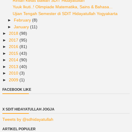
Rihlah Kelas Bawah SDIT Hidayatullah
Yuuk Ikuti..! Olimpiade Matematika, Sains & Bahasa...
Ujian Tengah Semester di SDIT Hidayatullah Yogyakarta
►
February
(8)
►
January
(11)
►
2018
(98)
►
2017
(95)
►
2016
(81)
►
2015
(43)
►
2014
(90)
►
2013
(40)
►
2010
(3)
►
2009
(1)
FACEBOOK LIKE
X SDIT HIDAYATULLAH JOGJA
Tweets by @sdhidayatullah
ARTIKEL POPULER