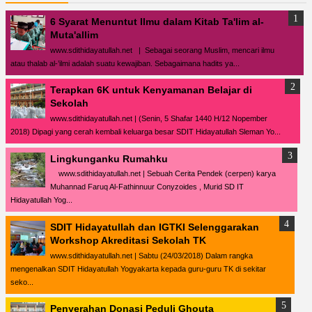
6 Syarat Menuntut Ilmu dalam Kitab Ta'lim al-
Muta'allim
www.sdithidayatullah.net | Sebagai seorang Muslim, mencari ilmu
atau thalab al-’ilmi adalah suatu kewajiban. Sebagaimana hadits ya...
Terapkan 6K untuk Kenyamanan Belajar di
Sekolah
www.sdithidayatullah.net | (Senin, 5 Shafar 1440 H/12 Nopember
2018) Dipagi yang cerah kembali keluarga besar SDIT Hidayatullah Sleman Yo...
Lingkunganku Rumahku
www.sdithidayatullah.net | Sebuah Cerita Pendek (cerpen) karya
Muhannad Faruq Al-Fathinnuur Conyzoides , Murid SD IT
Hidayatullah Yog...
SDIT Hidayatullah dan IGTKI Selenggarakan
Workshop Akreditasi Sekolah TK
www.sdithidayatullah.net | Sabtu (24/03/2018) Dalam rangka
mengenalkan SDIT Hidayatullah Yogyakarta kepada guru-guru TK di sekitar
seko...
Penyerahan Donasi Peduli Ghouta