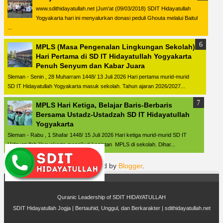
www.sdithidayatullah.net |Jum'at (09/03/2018) SDIT Hidayatullah
Yogyakarta hari ini menyalurkan donasi peduli Ghouta melalui Baitul
...
MPLS (Masa Pengenalan Lingkungan Sekolah)
Hari Pertama di SD IT Hidayatullah Yogyakarta
Penuh Senyum dan Kabar Juara
Sleman - Senin , 28 Muharram 1448/ 13 Juli 2026 Hari pertama murid-murid
SD IT Hidayatullah Yogyakarta masuk sekolah. Tahun ajaran 2026/2027...
MPLS Hari Ketiga, Belajar Baris-Berbaris
Bersama Ustadz-Ustadzah SD IT Hidayatullah
Yogyakarta
Sleman - Rabu , 1 Shafar 1448/ 15 Juli 2026 Hari ketiga murid-murid SD IT
Hidayatullah Yogyakarta mengikuti kegiatan MPLS di sekolah. Dihar...
Powered by
Blogger
.
Quranic Leadership of
SDIT HIDAYATULLAH
SDIT Hidayatullah Jogja | Bertauhid, Unggul, dan Berkarakter |
sdithidayatullah.net