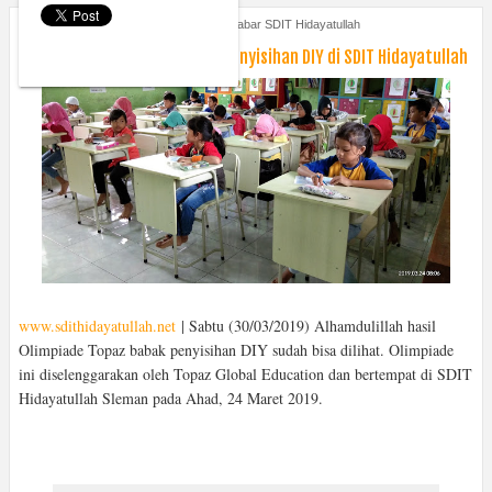
Sunday, March 31, 2019
Berita
,
Kabar SDIT Hidayatullah
Hasil Olimpiade Topaz Babak Penyisihan DIY di SDIT Hidayatullah
www.sdithidayatullah.net
| Sabtu (30/03/2019) Alhamdulillah hasil
Olimpiade Topaz babak penyisihan DIY sudah bisa dilihat. Olimpiade
ini diselenggarakan oleh Topaz Global Education dan bertempat di SDIT
Hidayatullah Sleman pada Ahad, 24 Maret 2019.