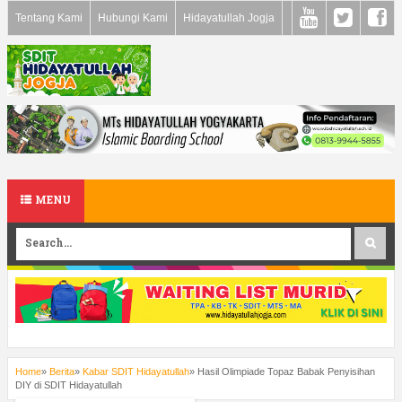
Tentang Kami
Hubungi Kami
Hidayatullah Jogja
MENU
Home
»
Berita
»
Kabar SDIT Hidayatullah
»
Hasil Olimpiade Topaz Babak Penyisihan
DIY di SDIT Hidayatullah