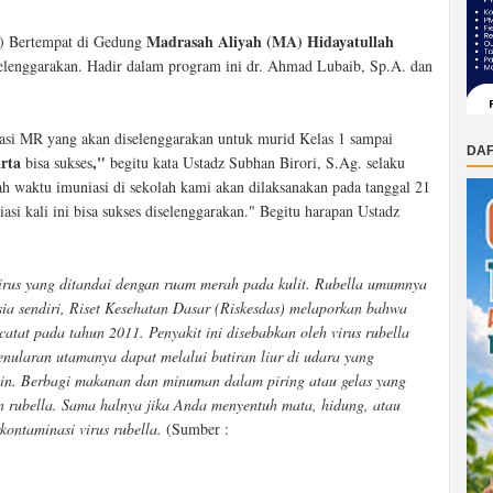
Madrasah Aliyah (MA) Hidayatullah
7) Bertempat di Gedung
iselenggarakan. Hadir dalam program ini dr. Ahmad Lubaib, Sp.A. dan
isasi MR yang akan diselenggarakan untuk murid Kelas 1 sampai
DAF
rta
,"
bisa sukses
begitu kata Ustadz Subhan Birori, S.Ag. selaku
ah waktu imuniasi di sekolah kami akan dilaksanakan pada tanggal 21
si kali ini bisa sukses diselenggarakan." Begitu harapan Ustadz
virus yang ditandai dengan ruam merah pada kulit. Rubella umumnya
ia sendiri, Riset Kesehatan Dasar (Riskesdas) melaporkan bahwa
rcatat pada tahun 2011. Penyakit ini disebabkan oleh virus rubella
nularan utamanya dapat melalui butiran liur di udara yang
rsin. Berbagi makanan dan minuman dalam piring atau gelas yang
n rubella. Sama halnya jika Anda menyentuh mata, hidung, atau
ontaminasi virus rubella.
(Sumber :