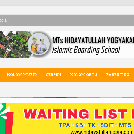
ogja
KOLOM MURID
CERPEN
KOLOM ORTU
PARENTING