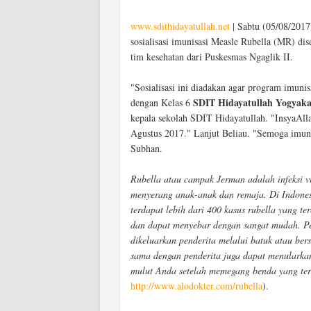
www.sdithidayatullah.net
| Sabtu (05/08/201
sosialisasi imunisasi Measle Rubella (MR) d
tim kesehatan dari Puskesmas Ngaglik II.
"Sosialisasi ini diadakan agar program imun
SDIT Hidayatullah Yogyaka
dengan Kelas 6
kepala sekolah SDIT Hidayatullah. "InsyaAll
Agustus 2017." Lanjut Beliau. "Semoga imunia
Subhan.
Rubella atau campak Jerman adalah infeksi 
menyerang anak-anak dan remaja. Di Indones
terdapat lebih dari 400 kasus rubella yang te
dan dapat menyebar dengan sangat mudah. Pe
dikeluarkan penderita melalui batuk atau be
sama dengan penderita juga dapat menularka
mulut Anda setelah memegang benda yang terk
http://www.alodokter.com/rubella
).