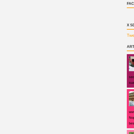
FAC
X S
Twe
ART
seo
sua
www
Nop
bes