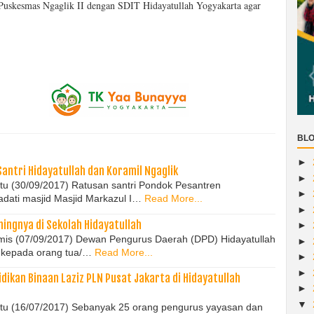
i Puskesmas Ngaglik II dengan SDIT Hidayatullah Yogyakarta agar
BLO
►
antri Hidayatullah dan Koramil Ngaglik
►
btu (30/09/2017) Ratusan santri Pondok Pesantren
►
dati masjid Masjid Markazul I…
Read More...
►
ingnya di Sekolah Hidayatullah
►
amis (07/09/2017) Dewan Pengurus Daerah (DPD) Hidayatullah
►
 kepada orang tua/…
Read More...
►
►
ikan Binaan Laziz PLN Pusat Jakarta di Hidayatullah
►
▼
abtu (16/07/2017) Sebanyak 25 orang pengurus yayasan dan