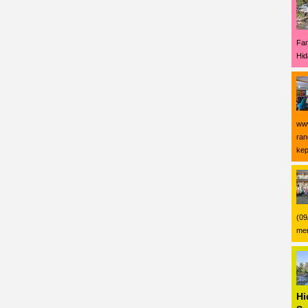
Far
Hid
www
ran
kep
(09
men
Hi