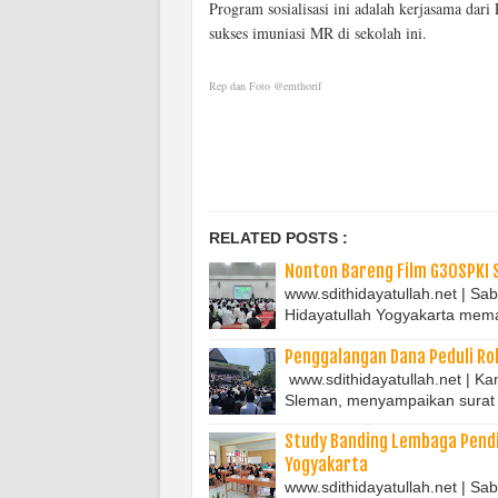
Program sosialisasi ini adalah kerjasama dar
sukses imuniasi MR di sekolah ini.
Rep dan Foto @emthorif
RELATED POSTS :
Nonton Bareng Film G30SPKI S
www.sdithidayatullah.net | Sa
Hidayatullah Yogyakarta mema
Penggalangan Dana Peduli Roh
www.sdithidayatullah.net | K
Sleman, menyampaikan surat
Study Banding Lembaga Pendid
Yogyakarta
www.sdithidayatullah.net | S