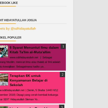
EBOOK LIKE
DIT HIDAYATULLAH JOGJA
ets by @sdhidayatullah
IKEL POPULER
6 Syarat Menuntut Ilmu dalam
Kitab Ta'lim al-Muta'allim
www.sdithidayatullah.net | Sebagai
rang Muslim, mencari ilmu atau thalab al-’ilmi adalah
tu kewajiban. Sebagaimana hadits ya...
Terapkan 6K untuk
Kenyamanan Belajar di
Sekolah
.sdithidayatullah.net | (Senin, 5 Shafar 1440 H/12
ember 2018) Dipagi yang cerah kembali keluarga
ar SDIT Hidayatullah Sleman Yo...