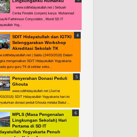
Lingkunganku Rumahku
www.sdithidayatullah.net | Sebuah
Cerita Pendek (cerpen) karya Muhannad
uq Al-Fathinnuur Conyzoides , Murid SD IT
ayatullah Yog...
SDIT Hidayatullah dan IGTKI
Selenggarakan Workshop
Akreditasi Sekolah TK
.sdithidayatullah.net | Sabtu (24/03/2018) Dalam
gka mengenalkan SDIT Hidayatullah Yogyakarta
ada guru-guru TK di sekitar seko...
Penyerahan Donasi Peduli
Ghouta
www.sdithidayatullah.net |Jum'at
/03/2018) SDIT Hidayatullah Yogyakarta hari ini
yalurkan donasi peduli Ghouta melalui Baitul ...
MPLS (Masa Pengenalan
Lingkungan Sekolah) Hari
Pertama di SD IT
dayatullah Yogyakarta Penuh