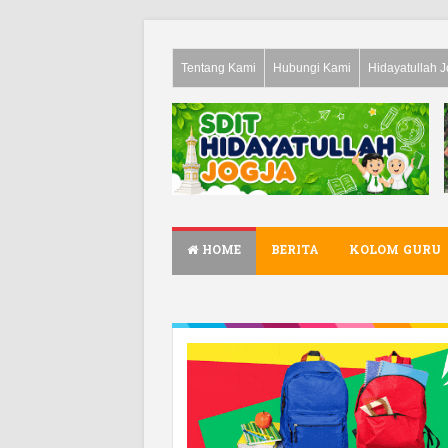
Tentang Kami
Hubungi Kami
Hidayatullah J
HOME
BERITA
KOLOM GURU