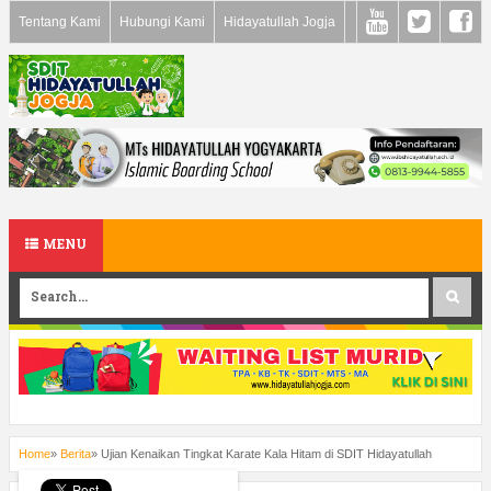
Tentang Kami
Hubungi Kami
Hidayatullah Jogja
MENU
Home
»
Berita
»
Ujian Kenaikan Tingkat Karate Kala Hitam di SDIT Hidayatullah