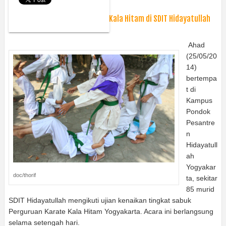
Sunday, May 25, 2014
Berita
Ujian Kenaikan Tingkat Karate Kala Hitam di SDIT Hidayatullah
Ahad
(25/05/20
14)
bertempa
t di
Kampus
Pondok
Pesantre
n
Hidayatull
ah
Yogyakar
doc/thorif
ta, sekitar
85 murid
SDIT Hidayatullah mengikuti ujian kenaikan tingkat sabuk
Perguruan Karate Kala Hitam Yogyakarta. Acara ini berlangsung
selama setengah hari.