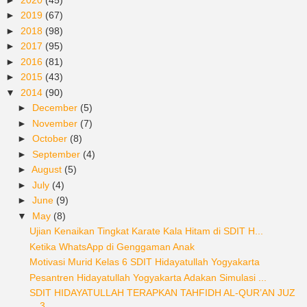
►
2019
(67)
►
2018
(98)
►
2017
(95)
►
2016
(81)
►
2015
(43)
▼
2014
(90)
►
December
(5)
►
November
(7)
►
October
(8)
►
September
(4)
►
August
(5)
►
July
(4)
►
June
(9)
▼
May
(8)
Ujian Kenaikan Tingkat Karate Kala Hitam di SDIT H...
Ketika WhatsApp di Genggaman Anak
Motivasi Murid Kelas 6 SDIT Hidayatullah Yogyakarta
Pesantren Hidayatullah Yogyakarta Adakan Simulasi ...
SDIT HIDAYATULLAH TERAPKAN TAHFIDH AL-QUR’AN JUZ
3...