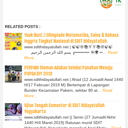
RELATED POSTS :
Yuuk Ikuti..! Olimpiade Matematika, Sains & Bahasa
Inggris Tingkat Nasional di SDIT Hidayatullah
www.sdithidayatullah.net | 🍃🍃🌸📚🏅🏅📚🌸🍃🍃
بسم الله الرحمن الرحيم ╔═════ 🎯🌍 ═…
Read
More...
PERPANI Sleman Adakan Seleksi Panahan Menuju
POPDA DIY 2019
www.sdithidayatullah.net | Ahad (12 Jumadil Awal 1440
H/17 Februari 2019 M) Bertempat di Lapangan
Bunder Kecamatan Pakem, sekitar 80 at…
Read
More...
Ujian Tengah Semester di SDIT Hidayatullah
Yogyakarta
www.sdithidayatullah.net || Senin (27 Jumadil Akhir
1440 H/4 Maret 2019) Ratusan murid SDIT