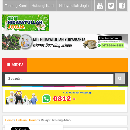
Tentang Kami
Hubungi Kami
Hidayatullah Jogja
MENU
Home
»
Untaian Hikmah
»
Belajar Tentang Adab