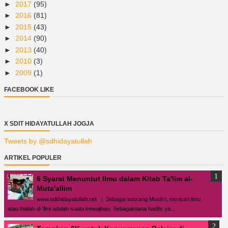
►
2017
(95)
►
2016
(81)
►
2015
(43)
►
2014
(90)
►
2013
(40)
►
2010
(3)
►
2009
(1)
FACEBOOK LIKE
X SDIT HIDAYATULLAH JOGJA
Tweets by @sdhidayatullah
ARTIKEL POPULER
6 Syarat Menuntut Ilmu dalam Kitab Ta'lim al-
Muta'allim
www.sdithidayatullah.net | Sebagai seorang Muslim, mencari ilmu
atau thalab al-’ilmi adalah suatu kewajiban. Sebagaimana hadits ya...