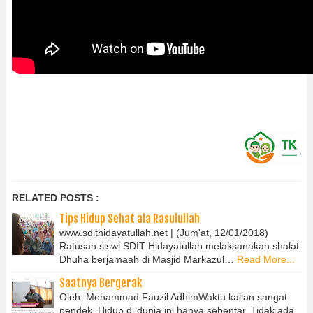
RELATED POSTS :
Tips Hidup Sehat ala Rasulullah
www.sdithidayatullah.net | (Jum'at, 12/01/2018)
Ratusan siswi SDIT Hidayatullah melaksanakan shalat
Dhuha berjamaah di Masjid Markazul…
Read More...
Saatnya Bergerak
Oleh: Mohammad Fauzil Adhim⁣⁣Waktu kalian sangat
pendek. Hidup di dunia ini hanya sebentar. Tidak ada