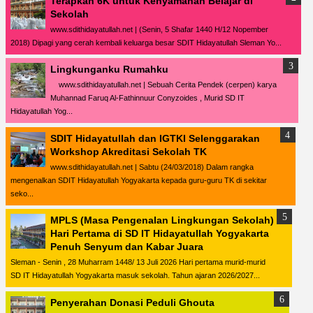
Terapkan 6K untuk Kenyamanan Belajar di
Sekolah
www.sdithidayatullah.net | (Senin, 5 Shafar 1440 H/12 Nopember
2018) Dipagi yang cerah kembali keluarga besar SDIT Hidayatullah Sleman Yo...
Lingkunganku Rumahku
www.sdithidayatullah.net | Sebuah Cerita Pendek (cerpen) karya
Muhannad Faruq Al-Fathinnuur Conyzoides , Murid SD IT
Hidayatullah Yog...
SDIT Hidayatullah dan IGTKI Selenggarakan
Workshop Akreditasi Sekolah TK
www.sdithidayatullah.net | Sabtu (24/03/2018) Dalam rangka
mengenalkan SDIT Hidayatullah Yogyakarta kepada guru-guru TK di sekitar
seko...
MPLS (Masa Pengenalan Lingkungan Sekolah)
Hari Pertama di SD IT Hidayatullah Yogyakarta
Penuh Senyum dan Kabar Juara
Sleman - Senin , 28 Muharram 1448/ 13 Juli 2026 Hari pertama murid-murid
SD IT Hidayatullah Yogyakarta masuk sekolah. Tahun ajaran 2026/2027...
Penyerahan Donasi Peduli Ghouta