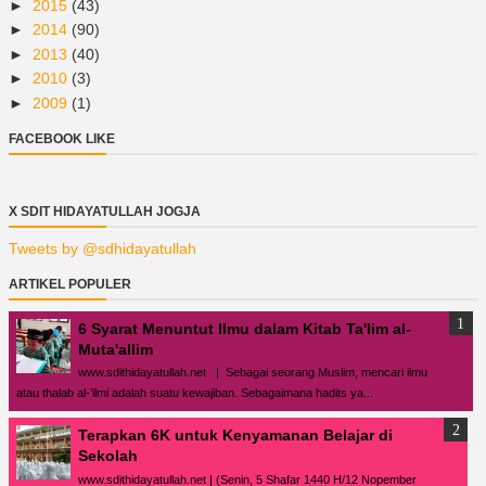
►
2015
(43)
►
2014
(90)
►
2013
(40)
►
2010
(3)
►
2009
(1)
FACEBOOK LIKE
X SDIT HIDAYATULLAH JOGJA
Tweets by @sdhidayatullah
ARTIKEL POPULER
6 Syarat Menuntut Ilmu dalam Kitab Ta'lim al-
Muta'allim
www.sdithidayatullah.net | Sebagai seorang Muslim, mencari ilmu
atau thalab al-’ilmi adalah suatu kewajiban. Sebagaimana hadits ya...
Terapkan 6K untuk Kenyamanan Belajar di
Sekolah
www.sdithidayatullah.net | (Senin, 5 Shafar 1440 H/12 Nopember