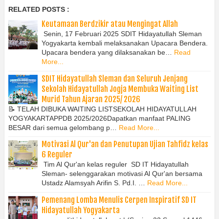
RELATED POSTS :
Keutamaan Berdzikir atau Mengingat Allah
Senin, 17 Februari 2025 SDIT Hidayatullah Sleman
Yogyakarta kembali melaksanakan Upacara Bendera.
Upacara bendera yang dilaksanakan be…
Read
More...
SDIT Hidayatullah Sleman dan Seluruh Jenjang
Sekolah Hidayatullah Jogja Membuka Waiting List
Murid Tahun Ajaran 2025/ 2026
📝 TELAH DIBUKA WAITING LISTSEKOLAH HIDAYATULLAH
YOGYAKARTAPPDB 2025/2026Dapatkan manfaat PALING
BESAR dari semua gelombang p…
Read More...
Motivasi Al Qur'an dan Penutupan Ujian Tahfidz kelas
6 Reguler
Tim Al Qur'an kelas reguler SD IT Hidayatullah
Sleman- selenggarakan motivasi Al Qur'an bersama
Ustadz Alamsyah Arifin S. Pd.I. …
Read More...
Pemenang Lomba Menulis Cerpen Inspiratif SD IT
Hidayatullah Yogyakarta