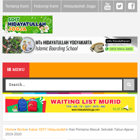
Tentang Kami
Hubungi Kami
Hidayatullah Jogja
MENU
Home
»
Berita
»
Kabar SDIT Hidayatullah
»
Hari Pertama Masuk Sekolah Tahun Ajaran
2019-2020