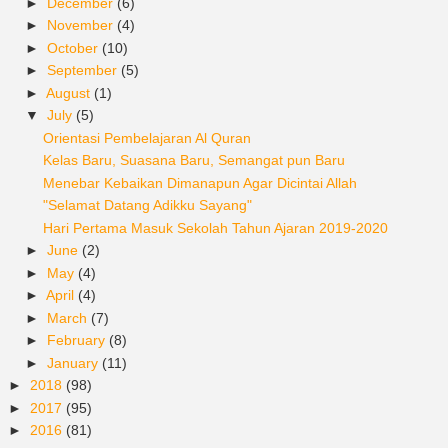
►
December
(6)
►
November
(4)
►
October
(10)
►
September
(5)
►
August
(1)
▼
July
(5)
Orientasi Pembelajaran Al Quran
Kelas Baru, Suasana Baru, Semangat pun Baru
Menebar Kebaikan Dimanapun Agar Dicintai Allah
"Selamat Datang Adikku Sayang"
Hari Pertama Masuk Sekolah Tahun Ajaran 2019-2020
►
June
(2)
►
May
(4)
►
April
(4)
►
March
(7)
►
February
(8)
►
January
(11)
►
2018
(98)
►
2017
(95)
►
2016
(81)