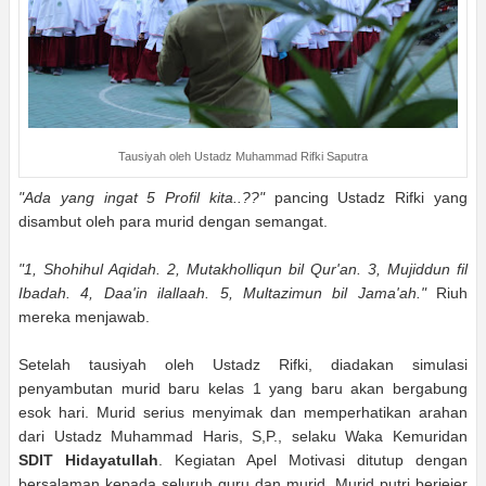
Tausiyah oleh Ustadz Muhammad Rifki Saputra
"Ada yang ingat 5 Profil kita..??"
pancing Ustadz Rifki yang
disambut oleh para murid dengan semangat.
"1, Shohihul Aqidah. 2, Mutakholliqun bil Qur'an. 3, Mujiddun fil
Ibadah. 4, Daa'in ilallaah. 5, Multazimun bil Jama'ah."
Riuh
mereka menjawab.
Setelah tausiyah oleh Ustadz Rifki, diadakan simulasi
penyambutan murid baru kelas 1 yang baru akan bergabung
esok hari. Murid serius menyimak dan memperhatikan arahan
dari Ustadz Muhammad Haris, S,P., selaku Waka Kemuridan
SDIT Hidayatullah
. Kegiatan Apel Motivasi ditutup dengan
bersalaman kepada seluruh guru dan murid. Murid putri berjejer