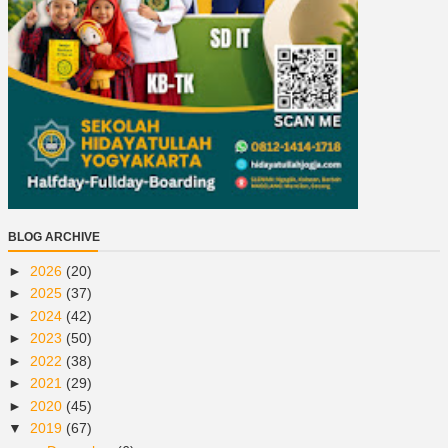
BLOG ARCHIVE
►
2026
(20)
►
2025
(37)
►
2024
(42)
►
2023
(50)
►
2022
(38)
►
2021
(29)
►
2020
(45)
▼
2019
(67)