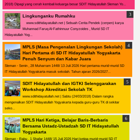
2018) Dipagi yang cerah kembali keluarga besar SDIT Hidayatullah Sleman Yo...
Lingkunganku Rumahku
www.sdithidayatullah.net | Sebuah Cerita Pendek (cerpen) karya
Muhannad Faruq Al-Fathinnuur Conyzoides , Murid SD IT
Hidayatullah Yog...
MPLS (Masa Pengenalan Lingkungan Sekolah)
Hari Pertama di SD IT Hidayatullah Yogyakarta
Penuh Senyum dan Kabar Juara
Sleman - Senin , 28 Muharram 1448/ 13 Juli 2026 Hari pertama murid-murid SD
IT Hidayatullah Yogyakarta masuk sekolah. Tahun ajaran 2026/2027...
SDIT Hidayatullah dan IGTKI Selenggarakan
Workshop Akreditasi Sekolah TK
www.sdithidayatullah.net | Sabtu (24/03/2018) Dalam rangka
mengenalkan SDIT Hidayatullah Yogyakarta kepada guru-guru TK di sekitar
seko...
MPLS Hari Ketiga, Belajar Baris-Berbaris
Bersama Ustadz-Ustadzah SD IT Hidayatullah
Yogyakarta
Sleman - Rabu , 1 Shafar 1448/ 15 Juli 2026 Hari ketiga murid-murid SD IT