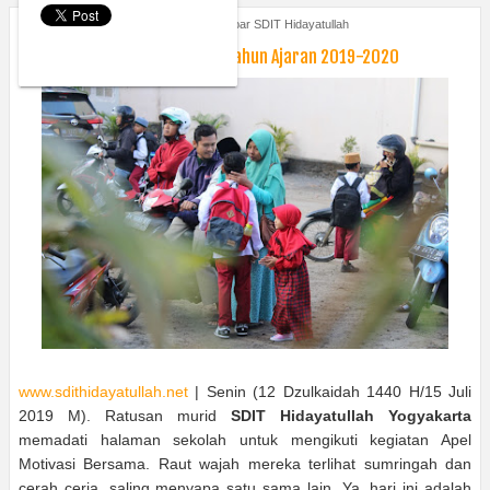
Monday, July 15, 2019
Berita
,
Kabar SDIT Hidayatullah
Hari Pertama Masuk Sekolah Tahun Ajaran 2019-2020
www.sdithidayatullah.net
| Senin (12 Dzulkaidah 1440 H/15 Juli
2019 M). Ratusan murid
SDIT Hidayatullah Yogyakarta
memadati halaman sekolah untuk mengikuti kegiatan Apel
Motivasi Bersama. Raut wajah mereka terlihat sumringah dan
cerah ceria, saling menyapa satu sama lain. Ya, hari ini adalah