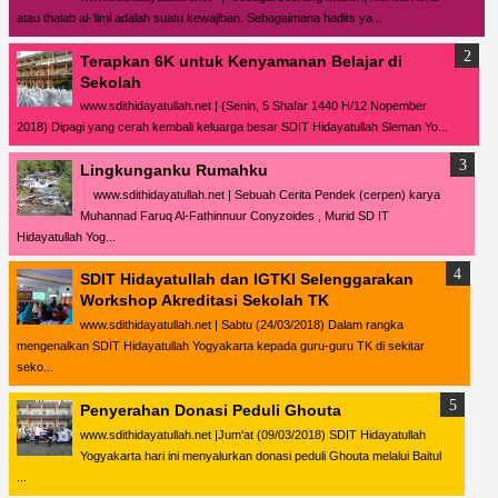
atau thalab al-’ilmi adalah suatu kewajiban. Sebagaimana hadits ya...
Terapkan 6K untuk Kenyamanan Belajar di
Sekolah
www.sdithidayatullah.net | (Senin, 5 Shafar 1440 H/12 Nopember
2018) Dipagi yang cerah kembali keluarga besar SDIT Hidayatullah Sleman Yo...
Lingkunganku Rumahku
www.sdithidayatullah.net | Sebuah Cerita Pendek (cerpen) karya
Muhannad Faruq Al-Fathinnuur Conyzoides , Murid SD IT
Hidayatullah Yog...
SDIT Hidayatullah dan IGTKI Selenggarakan
Workshop Akreditasi Sekolah TK
www.sdithidayatullah.net | Sabtu (24/03/2018) Dalam rangka
mengenalkan SDIT Hidayatullah Yogyakarta kepada guru-guru TK di sekitar
seko...
Penyerahan Donasi Peduli Ghouta
www.sdithidayatullah.net |Jum'at (09/03/2018) SDIT Hidayatullah
Yogyakarta hari ini menyalurkan donasi peduli Ghouta melalui Baitul
...