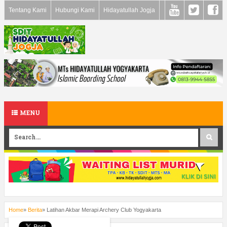
Tentang Kami
Hubungi Kami
Hidayatullah Jogja
MENU
Home
»
Berita
»
Latihan Akbar Merapi Archery Club Yogyakarta