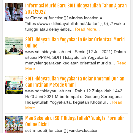
Informasi Murid Baru SDIT Hidayatullah Tahun Ajaran
2021/2022
setTimeout( function(){ window.location =
"https://www.sdithidayatullah.net/daftar" }, 0); // waktu
tunggu atau delay &nbs…
Read More...
SDIT Hidayatullah Yogyakarta Gelar Orientasi Murid
Online
www.sdithidayatullah.net | Senin (12 Juli 2021) Dalam
situasi PPKM, SDIT Hidayatullah Yogyakarta
menyelenggarakan kegiatan orientasi murid s…
Read
More...
SDIT Hidayatullah Yogyakarta Gelar Khotmul Qur'an
dan Imtihan Metode Ummi
www.sdithidayatullah.net | Rabu 12 Zulqa'idah 1442
H/23 Juni 2021 M bertempat di Gedung Serbaguna
Hidayatullah Yogyakarta, kegiatan Khotmul …
Read
More...
Mau Sekolah di SDIT Hidayatullah? Yuuk, Isi Formulir
Online Disini
setTimeout( function(){ window.location =