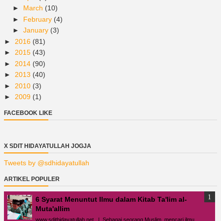
►
March
(10)
►
February
(4)
►
January
(3)
►
2016
(81)
►
2015
(43)
►
2014
(90)
►
2013
(40)
►
2010
(3)
►
2009
(1)
FACEBOOK LIKE
X SDIT HIDAYATULLAH JOGJA
Tweets by @sdhidayatullah
ARTIKEL POPULER
6 Syarat Menuntut Ilmu dalam Kitab Ta'lim al-
Muta'allim
www.sdithidayatullah.net | Sebagai seorang Muslim, mencari ilmu