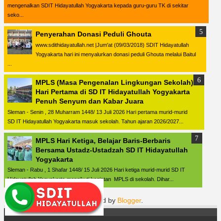
mengenalkan SDIT Hidayatullah Yogyakarta kepada guru-guru TK di sekitar
seko...
Penyerahan Donasi Peduli Ghouta
www.sdithidayatullah.net |Jum'at (09/03/2018) SDIT Hidayatullah
Yogyakarta hari ini menyalurkan donasi peduli Ghouta melalui Baitul
...
MPLS (Masa Pengenalan Lingkungan Sekolah)
Hari Pertama di SD IT Hidayatullah Yogyakarta
Penuh Senyum dan Kabar Juara
Sleman - Senin , 28 Muharram 1448/ 13 Juli 2026 Hari pertama murid-murid
SD IT Hidayatullah Yogyakarta masuk sekolah. Tahun ajaran 2026/2027...
MPLS Hari Ketiga, Belajar Baris-Berbaris
Bersama Ustadz-Ustadzah SD IT Hidayatullah
Yogyakarta
Sleman - Rabu , 1 Shafar 1448/ 15 Juli 2026 Hari ketiga murid-murid SD IT
Hidayatullah Yogyakarta mengikuti kegiatan MPLS di sekolah. Dihar...
Powered by
Blogger
.