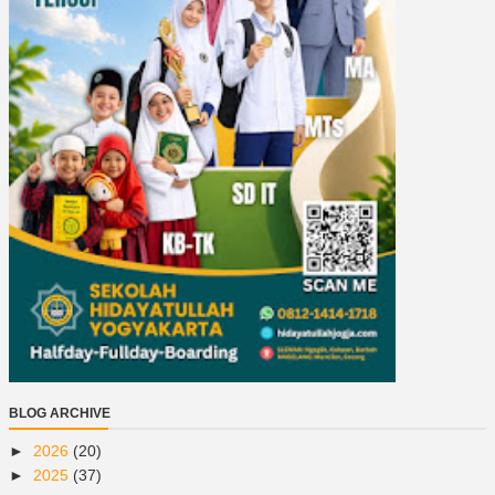
BLOG ARCHIVE
►
2026
(20)
►
2025
(37)