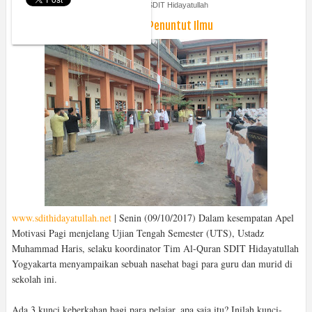
Monday, October 9, 2017
Kabar SDIT Hidayatullah
3 Kunci Keberkahan bagi Para Penuntut Ilmu
www.sdithidayatullah.net
| Senin (09/10/2017) Dalam kesempatan Apel
Motivasi Pagi menjelang Ujian Tengah Semester (UTS), Ustadz
Muhammad Haris, selaku koordinator Tim Al-Quran SDIT Hidayatullah
Yogyakarta menyampaikan sebuah nasehat bagi para guru dan murid di
sekolah ini.
Ada 3 kunci keberkahan bagi para pelajar, apa saja itu? Inilah kunci-