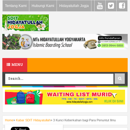
Tentang Kami
Hubungi Kami
Hidayatullah Jogja
MENU
Home
»
Kabar SDIT Hidayatullah
»
3 Kunci Keberkahan bagi Para Penuntut Ilmu