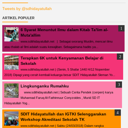
Tweets by @sdhidayatullah
ARTIKEL POPULER
6 Syarat Menuntut Ilmu dalam Kitab Ta'lim al-
Muta'allim
www.sdithidayatullah.net | Sebagai seorang Muslim, mencari ilmu
atau thalab al-’ilmi adalah suatu kewajiban. Sebagaimana hadits ya...
Terapkan 6K untuk Kenyamanan Belajar di
Sekolah
www.sdithidayatullah.net | (Senin, 5 Shafar 1440 H/12 Nopember
2018) Dipagi yang cerah kembali keluarga besar SDIT Hidayatullah Sleman Yo...
Lingkunganku Rumahku
www.sdithidayatullah.net | Sebuah Cerita Pendek (cerpen) karya
Muhannad Faruq Al-Fathinnuur Conyzoides , Murid SD IT
Hidayatullah Yog...
SDIT Hidayatullah dan IGTKI Selenggarakan
Workshop Akreditasi Sekolah TK
www.sdithidayatullah.net | Sabtu (24/03/2018) Dalam rangka