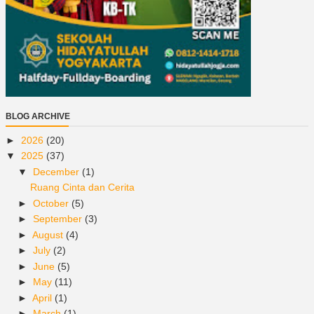
BLOG ARCHIVE
►
2026
(20)
▼
2025
(37)
▼
December
(1)
Ruang Cinta dan Cerita
►
October
(5)
►
September
(3)
►
August
(4)
►
July
(2)
►
June
(5)
►
May
(11)
►
April
(1)
►
March
(1)