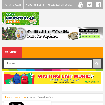
Tentang Kami
Hubungi Kami
Hidayatullah Jogja
MENU
Home
»
Kolom Guru
»
Ruang Cinta dan Cerita