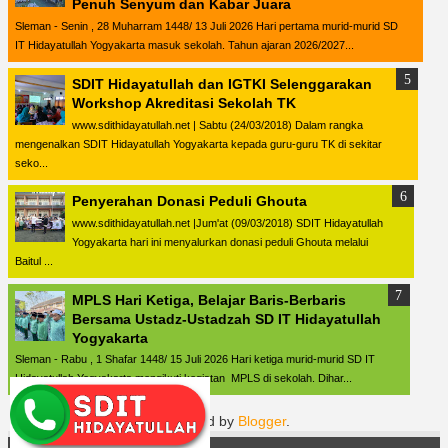
Penuh Senyum dan Kabar Juara
Sleman - Senin , 28 Muharram 1448/ 13 Juli 2026 Hari pertama murid-murid SD
IT Hidayatullah Yogyakarta masuk sekolah. Tahun ajaran 2026/2027...
SDIT Hidayatullah dan IGTKI Selenggarakan
Workshop Akreditasi Sekolah TK
www.sdithidayatullah.net | Sabtu (24/03/2018) Dalam rangka
mengenalkan SDIT Hidayatullah Yogyakarta kepada guru-guru TK di sekitar
seko...
Penyerahan Donasi Peduli Ghouta
www.sdithidayatullah.net |Jum'at (09/03/2018) SDIT Hidayatullah
Yogyakarta hari ini menyalurkan donasi peduli Ghouta melalui
Baitul ...
MPLS Hari Ketiga, Belajar Baris-Berbaris
Bersama Ustadz-Ustadzah SD IT Hidayatullah
Yogyakarta
Sleman - Rabu , 1 Shafar 1448/ 15 Juli 2026 Hari ketiga murid-murid SD IT
Hidayatullah Yogyakarta mengikuti kegiatan MPLS di sekolah. Dihar...
Powered by
Blogger
.