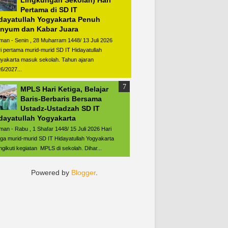
Lingkungan Sekolah) Hari
Pertama di SD IT
dayatullah Yogyakarta Penuh
nyum dan Kabar Juara
man - Senin , 28 Muharram 1448/ 13 Juli 2026
i pertama murid-murid SD IT Hidayatullah
yakarta masuk sekolah. Tahun ajaran
6/2027...
MPLS Hari Ketiga, Belajar
Baris-Berbaris Bersama
Ustadz-Ustadzah SD IT
dayatullah Yogyakarta
man - Rabu , 1 Shafar 1448/ 15 Juli 2026 Hari
iga murid-murid SD IT Hidayatullah Yogyakarta
gikuti kegiatan MPLS di sekolah. Dihar...
Powered by
Blogger
.