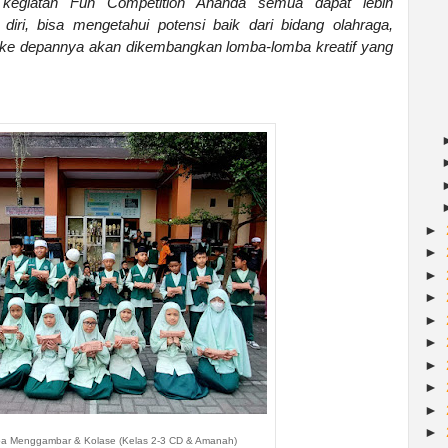
kegiatan Fun Competition Ananda semua dapat lebih
i, bisa mengetahui potensi baik dari bidang olahraga,
e depannya akan dikembangkan lomba-lomba kreatif yang
►
►
►
►
►
►
►
►
►
►
 Menggambar & Kolase (Kelas 2-3 CD & Amanah)