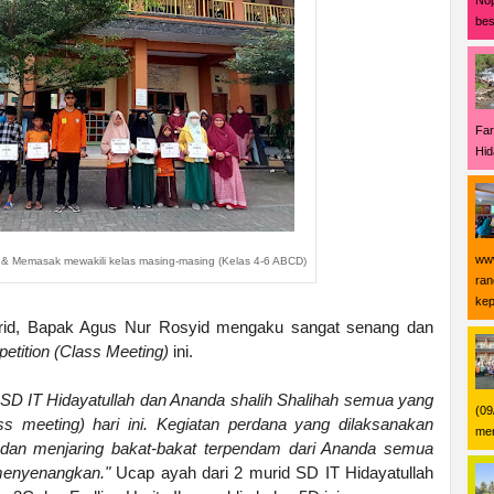
Nop
bes
Far
Hid
www
 Memasak mewakili kelas masing-masing (Kelas 4-6 ABCD)
ran
kep
urid, Bapak Agus Nur Rosyid mengaku sangat senang dan
etition (Class Meeting)
ini.
 SD IT Hidayatullah dan Ananda shalih Shalihah semua yang
(09
ss meeting) hari ini. Kegiatan perdana yang dilaksanakan
men
h dan menjaring bakat-bakat terpendam dari Ananda semua
menyenangkan."
Ucap ayah dari 2 murid SD IT Hidayatullah