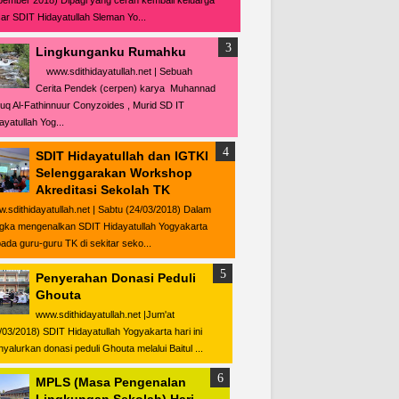
ember 2018) Dipagi yang cerah kembali keluarga
ar SDIT Hidayatullah Sleman Yo...
Lingkunganku Rumahku
www.sdithidayatullah.net | Sebuah
Cerita Pendek (cerpen) karya Muhannad
uq Al-Fathinnuur Conyzoides , Murid SD IT
ayatullah Yog...
SDIT Hidayatullah dan IGTKI
Selenggarakan Workshop
Akreditasi Sekolah TK
.sdithidayatullah.net | Sabtu (24/03/2018) Dalam
gka mengenalkan SDIT Hidayatullah Yogyakarta
ada guru-guru TK di sekitar seko...
Penyerahan Donasi Peduli
Ghouta
www.sdithidayatullah.net |Jum'at
/03/2018) SDIT Hidayatullah Yogyakarta hari ini
yalurkan donasi peduli Ghouta melalui Baitul ...
MPLS (Masa Pengenalan