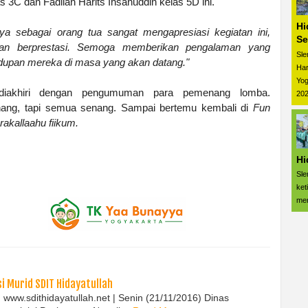
s 3C dan Fadlian Harits Ihsanuddin kelas 5D ini.
Hi
ya sebagai orang tua sangat mengapresiasi kegiatan ini,
Se
dan berprestasi. Semoga memberikan pengalaman yang
Sle
dupan mereka di masa yang akan datang."
Har
Yog
iakhiri dengan pengumuman para pemenang lomba.
202
nang, tapi semua senang. Sampai bertemu kembali di
Fun
rakallaahu fiikum.
Hi
Sle
ket
men
i Murid SDIT Hidayatullah
h www.sdithidayatullah.net | Senin (21/11/2016) Dinas