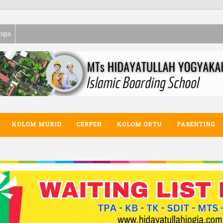
ogja
KOLOM MURID
CERPEN
KOLOM ORTU
PARENTING