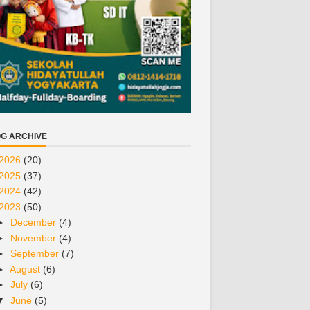
G ARCHIVE
2026
(20)
2025
(37)
2024
(42)
2023
(50)
►
December
(4)
►
November
(4)
►
September
(7)
►
August
(6)
►
July
(6)
▼
June
(5)