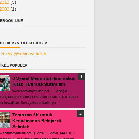
2010
(3)
2009
(1)
EBOOK LIKE
DIT HIDAYATULLAH JOGJA
ets by @sdhidayatullah
IKEL POPULER
6 Syarat Menuntut Ilmu dalam
Kitab Ta'lim al-Muta'allim
www.sdithidayatullah.net | Sebagai
rang Muslim, mencari ilmu atau thalab al-’ilmi adalah
tu kewajiban. Sebagaimana hadits ya...
Terapkan 6K untuk
Kenyamanan Belajar di
Sekolah
.sdithidayatullah.net | (Senin, 5 Shafar 1440 H/12