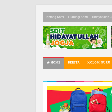
Tentang Kami
Hubungi Kami
Hidayatullah J
HOME
BERITA
KOLOM GURU