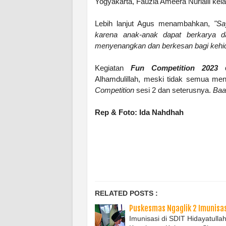
Yogyakarta, Fauzia Ameera Nurlaili kela
Lebih lanjut Agus menambahkan,
"Sa
karena anak-anak dapat berkarya 
menyenangkan dan berkesan bagi kehi
Kegiatan
Fun Competition 2023
d
Alhamdulillah, meski tidak semua me
Competition
sesi 2 dan seterusnya.
Baa
Rep & Foto: Ida Nahdhah
RELATED POSTS :
Puskesmas Ngaglik 2 Imunisas
Imunisasi di SDIT Hidayatulla