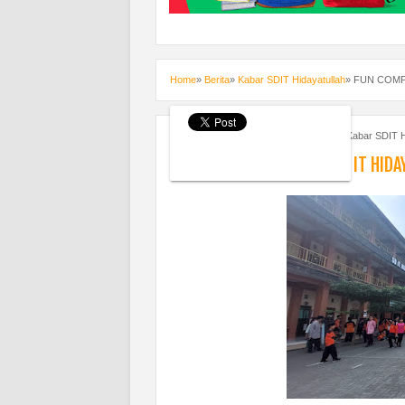
Home
»
Berita
»
Kabar SDIT Hidayatullah
»
FUN COMPE
Thursday, June 15, 2023
Berita
,
Kabar SDIT H
FUN COMPETITION 2023 SD IT HIDA