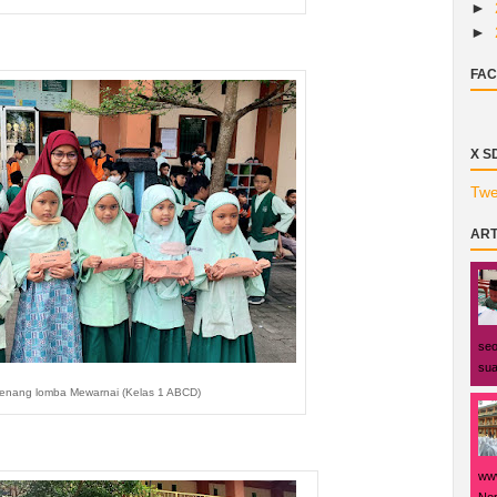
►
►
FAC
X S
Twe
ART
seo
sua
enang lomba Mewarnai (Kelas 1 ABCD)
www