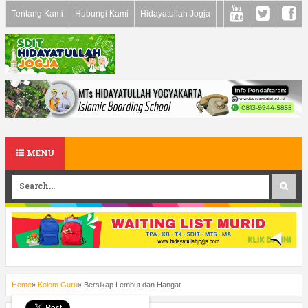
Tentang Kami
Hubungi Kami
Hidayatullah Jogja
MENU
Home
»
Kolom Guru
»
Bersikap Lembut dan Hangat