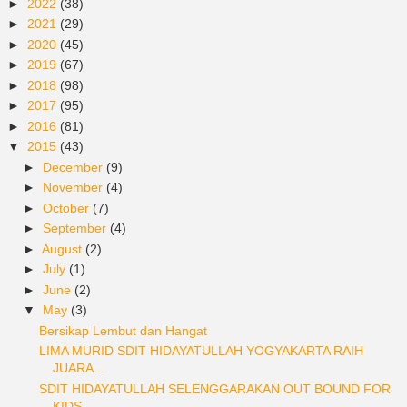
►
2022
(38)
►
2021
(29)
►
2020
(45)
►
2019
(67)
►
2018
(98)
►
2017
(95)
►
2016
(81)
▼
2015
(43)
►
December
(9)
►
November
(4)
►
October
(7)
►
September
(4)
►
August
(2)
►
July
(1)
►
June
(2)
▼
May
(3)
Bersikap Lembut dan Hangat
LIMA MURID SDIT HIDAYATULLAH YOGYAKARTA RAIH
JUARA...
SDIT HIDAYATULLAH SELENGGARAKAN OUT BOUND FOR
KIDS