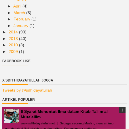
►
April
(4)
►
March
(5)
►
February
(1)
►
January
(1)
►
2014
(90)
►
2013
(40)
►
2010
(3)
►
2009
(1)
FACEBOOK LIKE
X SDIT HIDAYATULLAH JOGJA
Tweets by @sdhidayatullah
ARTIKEL POPULER
6 Syarat Menuntut Ilmu dalam Kitab Ta'lim al-
Muta'allim
www.sdithidayatullah.net | Sebagai seorang Muslim, mencari ilmu
atau thalab al-’ilmi adalah suatu kewajiban. Sebagaimana hadits ya...