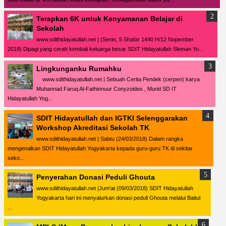
Terapkan 6K untuk Kenyamanan Belajar di
Sekolah
www.sdithidayatullah.net | (Senin, 5 Shafar 1440 H/12 Nopember
2018) Dipagi yang cerah kembali keluarga besar SDIT Hidayatullah Sleman Yo...
Lingkunganku Rumahku
www.sdithidayatullah.net | Sebuah Cerita Pendek (cerpen) karya
Muhannad Faruq Al-Fathinnuur Conyzoides , Murid SD IT
Hidayatullah Yog...
SDIT Hidayatullah dan IGTKI Selenggarakan
Workshop Akreditasi Sekolah TK
www.sdithidayatullah.net | Sabtu (24/03/2018) Dalam rangka
mengenalkan SDIT Hidayatullah Yogyakarta kepada guru-guru TK di sekitar
seko...
Penyerahan Donasi Peduli Ghouta
www.sdithidayatullah.net |Jum'at (09/03/2018) SDIT Hidayatullah
Yogyakarta hari ini menyalurkan donasi peduli Ghouta melalui Baitul
...