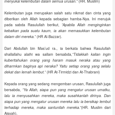
menyukai kelembutan dalam semua urusan.”
(HR. Muslim)
Kelembutan juga merupakan salah satu nikmat dan cinta yang
diberikan oleh Allah kepada sebagian hamba-Nya. Ini merujuk
pada sabda Rasulullah berikut,
”Apabila Allah menginginkan
kebaikan pada suatu kaum, ia akan memasukkan kelembutan
dalam diri mereka.”
(HR Al-Bazzar).
Dari Abdullah bin Mas’ud ra., ia berkata bahwa Rasulullah
shallallahu alaihi wa sallam bersabda,
”Tidakkah kalian ingin
kuberitahukan orang yang haram masuk neraka atau yang
diharmkan baginya api neraka? Yaitu setiap orang yang selalu
dekat dan lemah lembut.”
(HR At-Tirmidzi dan At-Thabrani)
Kepada orang yang sedang mengemban urusan, Rasulullah juga
bersabda,
”Ya Allah, siapa pun yang mengatur urusan umatku,
lalu ia menyusahkan mereka, maka susahkanlah dirinya. Dan
siapa pun yang mengatur urusan mereka lalu ia bersikap lembut
terhadap mereka, maka santunilah mereka.”
(HR. Muslim dari
Aisyah).