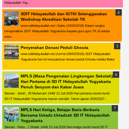
Hidayatullah Yog...
SDIT Hidayatullah dan IGTKI Selenggarakan
Workshop Akreditasi Sekolah TK
www.sdithidayatullah.net | Sabtu (24/03/2018) Dalam rangka
mengenalkan SDIT Hidayatullah Yogyakarta kepada guru-guru TK di sekitar
seko...
Penyerahan Donasi Peduli Ghouta
www.sdithidayatullah.net |Jum'at (09/03/2018) SDIT Hidayatullah
Yogyakarta hari ini menyalurkan donasi peduli Ghouta melalui Baitul
...
MPLS (Masa Pengenalan Lingkungan Sekolah)
Hari Pertama di SD IT Hidayatullah Yogyakarta
Penuh Senyum dan Kabar Juara
Sleman - Senin , 28 Muharram 1448/ 13 Juli 2026 Hari pertama murid-murid
SD IT Hidayatullah Yogyakarta masuk sekolah. Tahun ajaran 2026/2027...
MPLS Hari Ketiga, Belajar Baris-Berbaris
Bersama Ustadz-Ustadzah SD IT Hidayatullah
Yogyakarta
Sleman - Rabu , 1 Shafar 1448/ 15 Juli 2026 Hari ketiga murid-murid SD IT