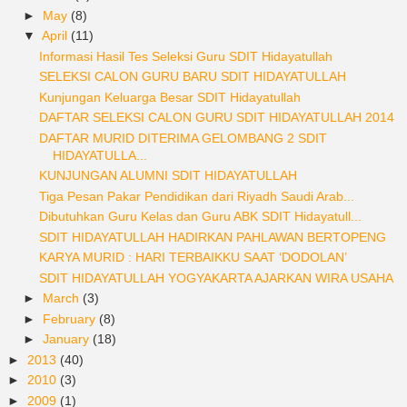
►
May
(8)
▼
April
(11)
Informasi Hasil Tes Seleksi Guru SDIT Hidayatullah
SELEKSI CALON GURU BARU SDIT HIDAYATULLAH
Kunjungan Keluarga Besar SDIT Hidayatullah
DAFTAR SELEKSI CALON GURU SDIT HIDAYATULLAH 2014
DAFTAR MURID DITERIMA GELOMBANG 2 SDIT
HIDAYATULLA...
KUNJUNGAN ALUMNI SDIT HIDAYATULLAH
Tiga Pesan Pakar Pendidikan dari Riyadh Saudi Arab...
Dibutuhkan Guru Kelas dan Guru ABK SDIT Hidayatull...
SDIT HIDAYATULLAH HADIRKAN PAHLAWAN BERTOPENG
KARYA MURID : HARI TERBAIKKU SAAT ‘DODOLAN’
SDIT HIDAYATULLAH YOGYAKARTA AJARKAN WIRA USAHA
►
March
(3)
►
February
(8)
►
January
(18)
►
2013
(40)
►
2010
(3)
►
2009
(1)