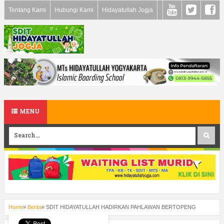
Tentang Kami
Hubungi Kami
Hidayatullah Jogja
MENU
Home
»
Berita
»
SDIT HIDAYATULLAH HADIRKAN PAHLAWAN BERTOPENG