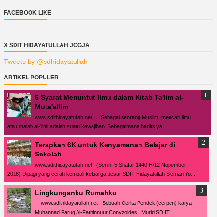
FACEBOOK LIKE
X SDIT HIDAYATULLAH JOGJA
Tweets by @sdhidayatullah
ARTIKEL POPULER
6 Syarat Menuntut Ilmu dalam Kitab Ta'lim al-
Muta'allim
www.sdithidayatullah.net | Sebagai seorang Muslim, mencari ilmu
atau thalab al-’ilmi adalah suatu kewajiban. Sebagaimana hadits ya...
Terapkan 6K untuk Kenyamanan Belajar di
Sekolah
www.sdithidayatullah.net | (Senin, 5 Shafar 1440 H/12 Nopember
2018) Dipagi yang cerah kembali keluarga besar SDIT Hidayatullah Sleman Yo...
Lingkunganku Rumahku
www.sdithidayatullah.net | Sebuah Cerita Pendek (cerpen) karya
Muhannad Faruq Al-Fathinnuur Conyzoides , Murid SD IT