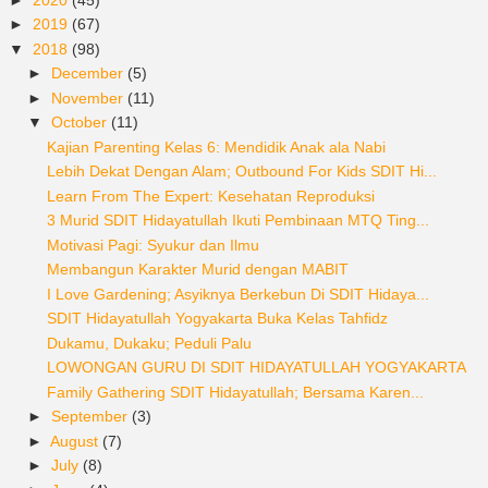
►
2019
(67)
▼
2018
(98)
►
December
(5)
►
November
(11)
▼
October
(11)
Kajian Parenting Kelas 6: Mendidik Anak ala Nabi
Lebih Dekat Dengan Alam; Outbound For Kids SDIT Hi...
Learn From The Expert: Kesehatan Reproduksi
3 Murid SDIT Hidayatullah Ikuti Pembinaan MTQ Ting...
Motivasi Pagi: Syukur dan Ilmu
Membangun Karakter Murid dengan MABIT
I Love Gardening; Asyiknya Berkebun Di SDIT Hidaya...
SDIT Hidayatullah Yogyakarta Buka Kelas Tahfidz
Dukamu, Dukaku; Peduli Palu
LOWONGAN GURU DI SDIT HIDAYATULLAH YOGYAKARTA
Family Gathering SDIT Hidayatullah; Bersama Karen...
►
September
(3)
►
August
(7)
►
July
(8)