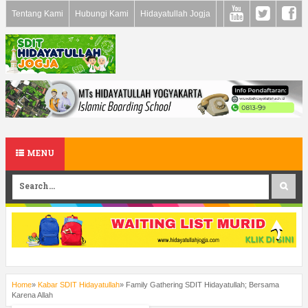
Tentang Kami
Hubungi Kami
Hidayatullah Jogja
MENU
Home
»
Kabar SDIT Hidayatullah
»
Family Gathering SDIT Hidayatullah; Bersama
Karena Allah