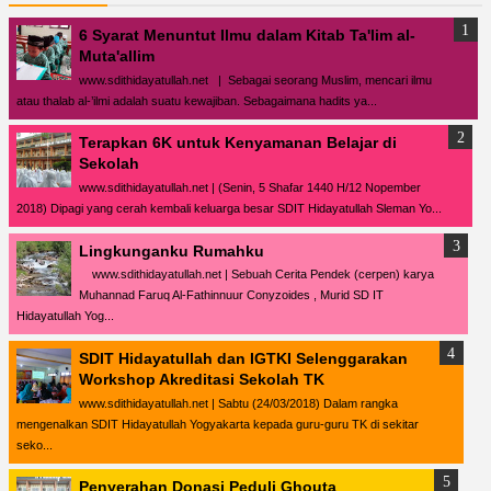
6 Syarat Menuntut Ilmu dalam Kitab Ta'lim al-
Muta'allim
www.sdithidayatullah.net | Sebagai seorang Muslim, mencari ilmu
atau thalab al-’ilmi adalah suatu kewajiban. Sebagaimana hadits ya...
Terapkan 6K untuk Kenyamanan Belajar di
Sekolah
www.sdithidayatullah.net | (Senin, 5 Shafar 1440 H/12 Nopember
2018) Dipagi yang cerah kembali keluarga besar SDIT Hidayatullah Sleman Yo...
Lingkunganku Rumahku
www.sdithidayatullah.net | Sebuah Cerita Pendek (cerpen) karya
Muhannad Faruq Al-Fathinnuur Conyzoides , Murid SD IT
Hidayatullah Yog...
SDIT Hidayatullah dan IGTKI Selenggarakan
Workshop Akreditasi Sekolah TK
www.sdithidayatullah.net | Sabtu (24/03/2018) Dalam rangka
mengenalkan SDIT Hidayatullah Yogyakarta kepada guru-guru TK di sekitar
seko...
Penyerahan Donasi Peduli Ghouta