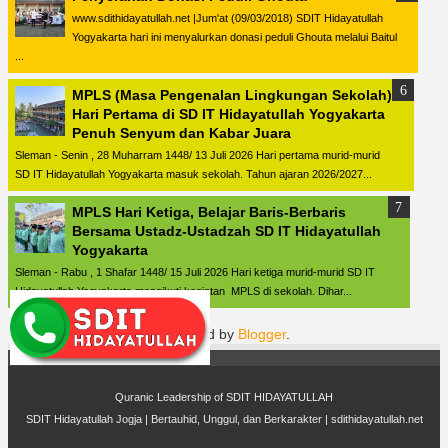
www.sdithidayatullah.net |Jum'at (09/03/2018) SDIT Hidayatullah
Yogyakarta hari ini menyalurkan donasi peduli Ghouta melalui Baitul
...
MPLS (Masa Pengenalan Lingkungan Sekolah)
Hari Pertama di SD IT Hidayatullah Yogyakarta
Penuh Senyum dan Kabar Juara
Sleman - Senin , 28 Muharram 1448/ 13 Juli 2026 Hari pertama murid-murid
SD IT Hidayatullah Yogyakarta masuk sekolah. Tahun ajaran 2026/2027...
MPLS Hari Ketiga, Belajar Baris-Berbaris
Bersama Ustadz-Ustadzah SD IT Hidayatullah
Yogyakarta
Sleman - Rabu , 1 Shafar 1448/ 15 Juli 2026 Hari ketiga murid-murid SD IT
Hidayatullah Yogyakarta mengikuti kegiatan MPLS di sekolah. Dihar...
Powered by
Blogger
.
Quranic Leadership of
SDIT HIDAYATULLAH
SDIT Hidayatullah Jogja | Bertauhid, Unggul, dan Berkarakter |
sdithidayatullah.net