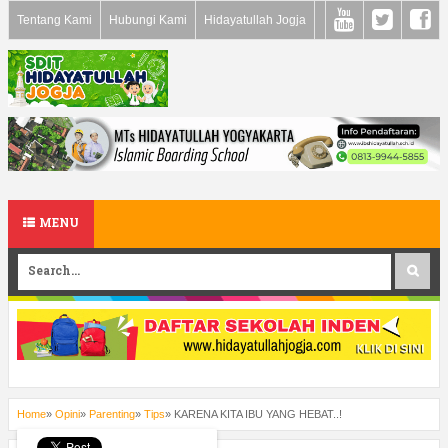
Tentang Kami
Hubungi Kami
Hidayatullah Jogja
MENU
Home
»
Opini
»
Parenting
»
Tips
»
KARENA KITA IBU YANG HEBAT..!