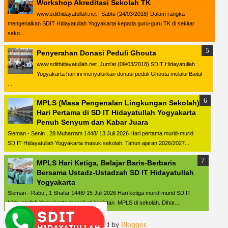
Workshop Akreditasi Sekolah TK
www.sdithidayatullah.net | Sabtu (24/03/2018) Dalam rangka
mengenalkan SDIT Hidayatullah Yogyakarta kepada guru-guru TK di sekitar
seko...
Penyerahan Donasi Peduli Ghouta
www.sdithidayatullah.net |Jum'at (09/03/2018) SDIT Hidayatullah
Yogyakarta hari ini menyalurkan donasi peduli Ghouta melalui Baitul
...
MPLS (Masa Pengenalan Lingkungan Sekolah)
Hari Pertama di SD IT Hidayatullah Yogyakarta
Penuh Senyum dan Kabar Juara
Sleman - Senin , 28 Muharram 1448/ 13 Juli 2026 Hari pertama murid-murid
SD IT Hidayatullah Yogyakarta masuk sekolah. Tahun ajaran 2026/2027...
MPLS Hari Ketiga, Belajar Baris-Berbaris
Bersama Ustadz-Ustadzah SD IT Hidayatullah
Yogyakarta
Sleman - Rabu , 1 Shafar 1448/ 15 Juli 2026 Hari ketiga murid-murid SD IT
Hidayatullah Yogyakarta mengikuti kegiatan MPLS di sekolah. Dihar...
Powered by
Blogger
.