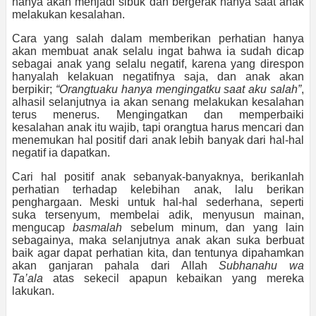
hanya akan menjadi sibuk dan bergerak hanya saat anak
melakukan kesalahan.
Cara yang salah dalam memberikan perhatian hanya
akan membuat anak selalu ingat bahwa ia sudah dicap
sebagai anak yang selalu negatif, karena yang direspon
hanyalah kelakuan negatifnya saja, dan anak akan
berpikir;
“Orangtuaku hanya mengingatku saat aku salah”
,
alhasil selanjutnya ia akan senang melakukan kesalahan
terus menerus. Mengingatkan dan memperbaiki
kesalahan anak itu wajib, tapi orangtua harus mencari dan
menemukan hal positif dari anak lebih banyak dari hal-hal
negatif ia dapatkan.
Cari hal positif anak sebanyak-banyaknya, berikanlah
perhatian terhadap kelebihan anak, lalu berikan
penghargaan. Meski untuk hal-hal sederhana, seperti
suka tersenyum, membelai adik, menyusun mainan,
mengucap
basmalah
sebelum minum, dan yang lain
sebagainya, maka selanjutnya anak akan suka berbuat
baik agar dapat perhatian kita, dan tentunya dipahamkan
akan ganjaran pahala dari Allah
Subhanahu wa
Ta’ala
atas sekecil apapun kebaikan yang mereka
lakukan.