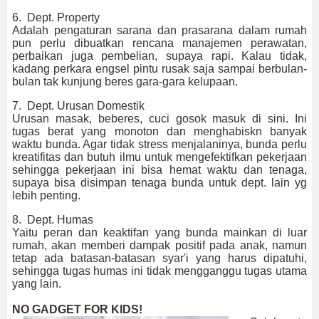
6. Dept. Property
Adalah pengaturan sarana dan prasarana dalam rumah
pun perlu dibuatkan rencana manajemen perawatan,
perbaikan juga pembelian, supaya rapi. Kalau tidak,
kadang perkara engsel pintu rusak saja sampai berbulan-
bulan tak kunjung beres gara-gara kelupaan.
7. Dept. Urusan Domestik
Urusan masak, beberes, cuci gosok masuk di sini. Ini
tugas berat yang monoton dan menghabiskn banyak
waktu bunda. Agar tidak stress menjalaninya, bunda perlu
kreatifitas dan butuh ilmu untuk mengefektifkan pekerjaan
sehingga pekerjaan ini bisa hemat waktu dan tenaga,
supaya bisa disimpan tenaga bunda untuk dept. lain yg
lebih penting.
8. Dept. Humas
Yaitu peran dan keaktifan yang bunda mainkan di luar
rumah, akan memberi dampak positif pada anak, namun
tetap ada batasan-batasan syar'i yang harus dipatuhi,
sehingga tugas humas ini tidak mengganggu tugas utama
yang lain.
NO GADGET FOR KIDS!