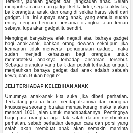
Terakhir, jauhkan gadget dari jangkauan anak. Selain
menjauhkan anak dari gadget ketika tidur, segala aktivitas,
baik orangtua, anak, dan orang di sekitar harus steril dari
gadget. Hal ini supaya sang anak, yang semula sudah
enjoy dengan bermain bersama orangtua atau teman
sebaya, lupa akan gadget itu sendiri.
Mengingat banyaknya efek negatif atau bahaya gadget
bagi anak-anak, bahkan orang dewasa sekalipun jika
keimanan tidak menyertai penggunaan gadget, maka
sudah menjadi keharusan bagi orangtua untuk
memproteksi anaknya terhadap ancaman tersebut.
Sebagai orangtua yang baik dan peduli terhadap unggul,
menjauhkan bahaya gadget dari anak adalah sebuah
kewajiban. Bukan begitu?
JELI TERHADAP KELEBIHAN ANAK
Umumnya anak-anak kita suka jika diberi perhatian.
Terkadang jika ia tidak mendapatkannya dari orangtua
khususnya seorang ibu atau merasa kurang, maka ia akan
mencari 1001 jalan untuk mendapatkannya. Pentingnya
bagi para orangtua agar tak salah dalam memberikan
perhatian, sebab perhatian dengan cara dan porsi yang
salah akan membuat anak akan semakin meminta