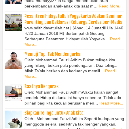
masa mumayyiz? Ia sangat menentukan arah
perkembangan anak-anak kita saat m…
Read More...
Pesantren Hidayatullah Yogyakarta Adakan Seminar
Parenting dan Deklarasi Keluarga Cerdas ber-Media
www.sdithidayatullah.net | (Ahad, 14 Jumadil Ula 1440
H/20 Januari 2019 M) Bertempat di Gedung
Serbaguna Pesantren Hidayatullah Yogyaka…
Read
More...
Memuji Tapi Tak Mendengarkan
Oleh: Mohammad Fauzil Adhim Bukan telinga kita
yang hilang, bukan pula pendengaran. Dua telinga
Allah Ta’ala berikan dan keduanya memili…
Read
More...
Saatnya Bergerak
Oleh: Mohammad Fauzil Adhim⁣⁣Waktu kalian sangat
pendek. Hidup di dunia ini hanya sebentar. Tidak ada
pilihan bagi kita kecuali berusaha men…
Read More...
Siapkan Telinga untuk Anak Kita
Oleh : Mohammad Fauzil Adhim Seperti kudapan yang
menggoda selera, sedikitnya tak mengenyangkan,