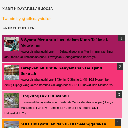
X SDIT HIDAYATULLAH JOGJA
Tweets by @sdhidayatullah
ARTIKEL POPULER
6 Syarat Menuntut Ilmu dalam Kitab Ta'lim al-
Muta'allim
www.sdithidayatullah.net | Sebagai seorang Muslim, mencari ilmu
atau thalab al-’ilmi adalah suatu kewajiban. Sebagaimana hadits ya...
Terapkan 6K untuk Kenyamanan Belajar di
Sekolah
www.sdithidayatullah.net | (Senin, 5 Shafar 1440 H/12 Nopember
2018) Dipagi yang cerah kembali keluarga besar SDIT Hidayatullah Sleman Yo...
Lingkunganku Rumahku
www.sdithidayatullah.net | Sebuah Cerita Pendek (cerpen) karya
Muhannad Faruq Al-Fathinnuur Conyzoides , Murid SD IT
Hidayatullah Yog...
SDIT Hidayatullah dan IGTKI Selenggarakan