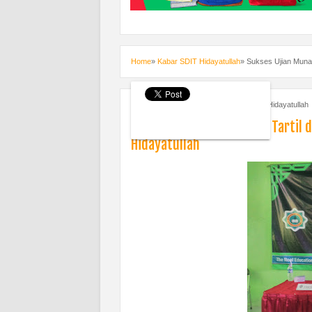
Home
»
Kabar SDIT Hidayatullah
»
Sukses Ujian Munaq
Friday, May 5, 2017
Kabar SDIT Hidayatullah
Sukses Ujian Munaqosyah Tartil 
Hidayatullah