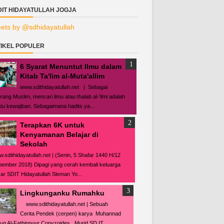
DIT HIDAYATULLAH JOGJA
ets by @sdhidayatullah
IKEL POPULER
6 Syarat Menuntut Ilmu dalam
Kitab Ta'lim al-Muta'allim
www.sdithidayatullah.net | Sebagai
rang Muslim, mencari ilmu atau thalab al-’ilmi adalah
tu kewajiban. Sebagaimana hadits ya...
Terapkan 6K untuk
Kenyamanan Belajar di
Sekolah
.sdithidayatullah.net | (Senin, 5 Shafar 1440 H/12
ember 2018) Dipagi yang cerah kembali keluarga
ar SDIT Hidayatullah Sleman Yo...
Lingkunganku Rumahku
www.sdithidayatullah.net | Sebuah
Cerita Pendek (cerpen) karya Muhannad
uq Al-Fathinnuur Conyzoides , Murid SD IT