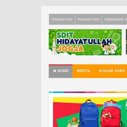
Tentang Kami
Hubungi Kami
Hidayatullah J
HOME
BERITA
KOLOM GURU