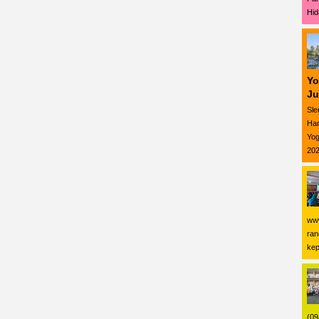
Hid
Yo
Ju
Sle
Har
Yog
202
www
ran
kep
(09