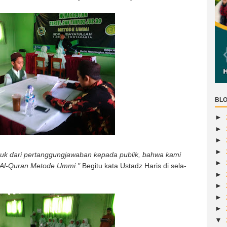
BLO
►
►
►
►
tuk dari pertanggungjawaban kepada publik, bahwa kami
►
Al-Quran Metode Ummi."
Begitu kata Ustadz Haris di sela-
►
►
►
►
▼