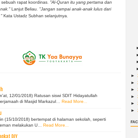
 sebuah rapat koordinas.
"Al-Quran itu yang pertama dan
nak."
Lanjut Beliau.
"Jangan sampai anak-anak lulus dari
."
Kata Ustadz Subhan selanjutnya.
►
►
ah
►
um'at, 12/01/2018) Ratusan siswi SDIT Hidayatullah
►
erjamaah di Masjid Markazul…
Read More...
►
►
u
nin (15/10/2018) bertempat di halaman sekolah, seperti
FAC
 Sleman melakukan U…
Read More...
ngkat DIY