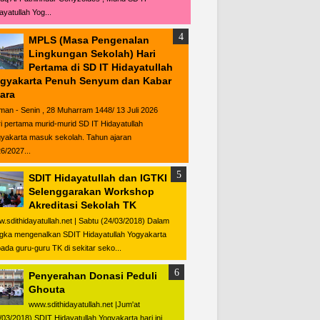
ayatullah Yog...
MPLS (Masa Pengenalan
Lingkungan Sekolah) Hari
Pertama di SD IT Hidayatullah
gyakarta Penuh Senyum dan Kabar
ara
man - Senin , 28 Muharram 1448/ 13 Juli 2026
i pertama murid-murid SD IT Hidayatullah
yakarta masuk sekolah. Tahun ajaran
6/2027...
SDIT Hidayatullah dan IGTKI
Selenggarakan Workshop
Akreditasi Sekolah TK
.sdithidayatullah.net | Sabtu (24/03/2018) Dalam
gka mengenalkan SDIT Hidayatullah Yogyakarta
ada guru-guru TK di sekitar seko...
Penyerahan Donasi Peduli
Ghouta
www.sdithidayatullah.net |Jum'at
/03/2018) SDIT Hidayatullah Yogyakarta hari ini