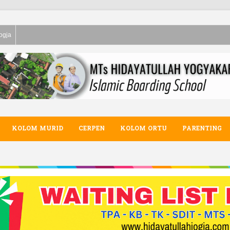
ogja
KOLOM MURID
CERPEN
KOLOM ORTU
PARENTING