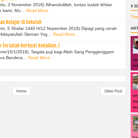
btu, 3 November 2018) Alhamdulillah, tuntas sudah ikhtiar
X S
ak kami. Mu…
Read More...
Twe
n Belajar di Sekolah
Senin, 5 Shafar 1440 H/12 Nopember 2018) Dipagi yang cerah
ART
 Hidayatullah Sleman Yog…
Read More...
 Teruslah Berbuat Kebaikan..!
Senin/15/1/2018). Segala puji bagi Allah Sang Penggenggam
cara Bendera…
Read More...
seo
sua
Home
Older Post
www
Nop
bes
Far