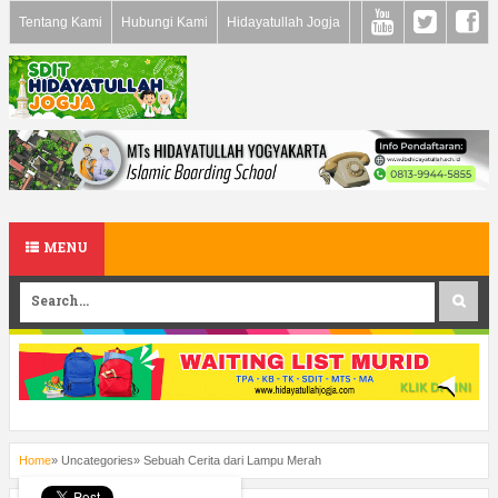
Tentang Kami
Hubungi Kami
Hidayatullah Jogja
MENU
Home
»
Uncategories
»
Sebuah Cerita dari Lampu Merah