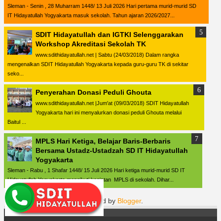
Sleman - Senin , 28 Muharram 1448/ 13 Juli 2026 Hari pertama murid-murid SD
IT Hidayatullah Yogyakarta masuk sekolah. Tahun ajaran 2026/2027...
SDIT Hidayatullah dan IGTKI Selenggarakan
Workshop Akreditasi Sekolah TK
www.sdithidayatullah.net | Sabtu (24/03/2018) Dalam rangka
mengenalkan SDIT Hidayatullah Yogyakarta kepada guru-guru TK di sekitar
seko...
Penyerahan Donasi Peduli Ghouta
www.sdithidayatullah.net |Jum'at (09/03/2018) SDIT Hidayatullah
Yogyakarta hari ini menyalurkan donasi peduli Ghouta melalui
Baitul ...
MPLS Hari Ketiga, Belajar Baris-Berbaris
Bersama Ustadz-Ustadzah SD IT Hidayatullah
Yogyakarta
Sleman - Rabu , 1 Shafar 1448/ 15 Juli 2026 Hari ketiga murid-murid SD IT
Hidayatullah Yogyakarta mengikuti kegiatan MPLS di sekolah. Dihar...
Powered by
Blogger
.