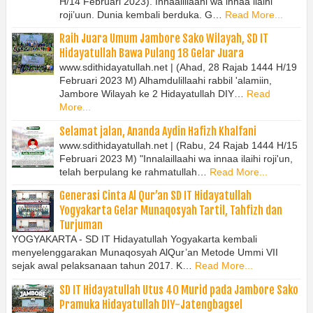
H/14 Februari 2023). Innaalillaahi wa innaa ilaihi
roji’uun. Dunia kembali berduka. G…
Read More...
Raih Juara Umum Jambore Sako Wilayah, SD IT
Hidayatullah Bawa Pulang 18 Gelar Juara
www.sdithidayatullah.net | (Ahad, 28 Rajab 1444 H/19
Februari 2023 M) Alhamdulillaahi rabbil 'alamiin,
Jambore Wilayah ke 2 Hidayatullah DIY…
Read
More...
Selamat jalan, Ananda Aydin Hafizh Khalfani
www.sdithidayatullah.net | (Rabu, 24 Rajab 1444 H/15
Februari 2023 M) "Innalaillaahi wa innaa ilaihi roji'un,
telah berpulang ke rahmatullah…
Read More...
Generasi Cinta Al Qur’an SD IT Hidayatullah
Yogyakarta Gelar Munaqosyah Tartil, Tahfizh dan
Turjuman
YOGYAKARTA - SD IT Hidayatullah Yogyakarta kembali
menyelenggarakan Munaqosyah AlQur’an Metode Ummi VII
sejak awal pelaksanaan tahun 2017. K…
Read More...
SD IT Hidayatullah Utus 40 Murid pada Jambore Sako
Pramuka Hidayatullah DIY-Jatengbagsel