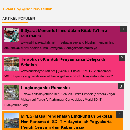
Tweets by @sdhidayatullah
ARTIKEL POPULER
6 Syarat Menuntut Ilmu dalam Kitab Ta'lim al-
Muta'allim
www.sdithidayatullah.net | Sebagai seorang Muslim, mencari ilmu
atau thalab al-’ilmi adalah suatu kewajiban. Sebagaimana hadits ya...
Terapkan 6K untuk Kenyamanan Belajar di
Sekolah
www.sdithidayatullah.net | (Senin, 5 Shafar 1440 H/12 Nopember
2018) Dipagi yang cerah kembali keluarga besar SDIT Hidayatullah Sleman Yo...
Lingkunganku Rumahku
www.sdithidayatullah.net | Sebuah Cerita Pendek (cerpen) karya
Muhannad Faruq Al-Fathinnuur Conyzoides , Murid SD IT
Hidayatullah Yog...
MPLS (Masa Pengenalan Lingkungan Sekolah)
Hari Pertama di SD IT Hidayatullah Yogyakarta
Penuh Senyum dan Kabar Juara